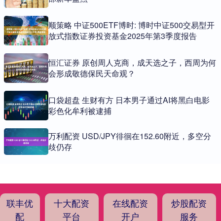
顺策略 中证500ETF博时: 博时中证500交易型开
放式指数证券投资基金2025年第3季度报告
恒汇证券 原创周人克商，成天选之子，西周为何
会形成敬德保民天命观？
口袋超盘 生财有方 日本男子通过AI将黑白电影
彩色化牟利被逮捕
万利配资 USD/JPY徘徊在152.60附近，多空分
歧仍存
联丰优
十大配资
在线配资
炒股配资
配
平台
开户
服务