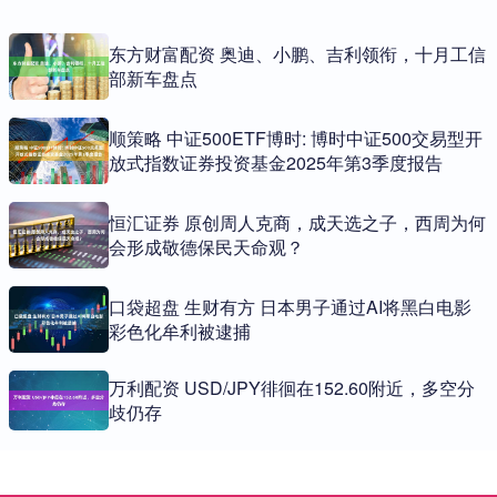
东方财富配资 奥迪、小鹏、吉利领衔，十月工信
部新车盘点
顺策略 中证500ETF博时: 博时中证500交易型开
放式指数证券投资基金2025年第3季度报告
恒汇证券 原创周人克商，成天选之子，西周为何
会形成敬德保民天命观？
口袋超盘 生财有方 日本男子通过AI将黑白电影
彩色化牟利被逮捕
万利配资 USD/JPY徘徊在152.60附近，多空分
歧仍存