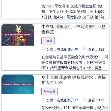
第1句：早盘暴涨 先减仓桥宜速配 第2
句：下午大涨 不追高 第3句：早上急跌
别割肉 第4句：尾盘跳水 次日接 第5句：
开盘猛拉 别跟风 第6句：尾市突涨 先
牛在线 浦银金租：书写金融行业慈
落....
善典范
牛在线
分类：在线配资开户
查看：122
在金融与公益深度融合的时代浪潮中，浦
银金融租赁股份有限公司（下称“浦银金
租”）始终坚守金融初心牛在线，将慈善
公益深植企业发展基因，以&l....
华丰金服 现货白银短线跳水，跌幅
扩大至1.5%
华丰金服
分类：在线配资开户
查看：179
每经AI快讯，12月16日华丰金服，现货白