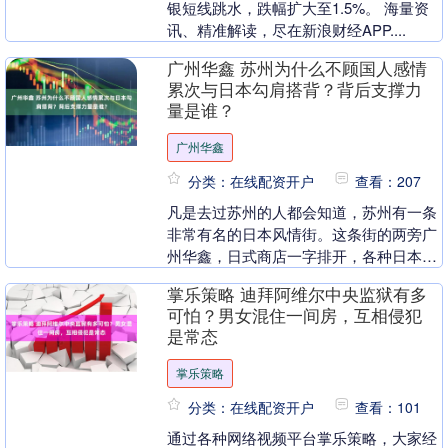
银短线跳水，跌幅扩大至1.5%。 海量资
讯、精准解读，尽在新浪财经APP....
广州华鑫 苏州为什么不顾国人感情
累次与日本勾肩搭背？背后支撑力
量是谁？
广州华鑫
分类：在线配资开户
查看：207
凡是去过苏州的人都会知道，苏州有一条
非常有名的日本风情街。这条街的两旁广
州华鑫，日式商店一字排开，各种日本料
理随处可见。商店里的商品陈列和布局几
掌乐策略 迪拜阿维尔中央监狱有多
乎完全按照日本本....
可怕？男女混住一间房，互相侵犯
是常态
掌乐策略
分类：在线配资开户
查看：101
通过各种网络视频平台掌乐策略，大家经