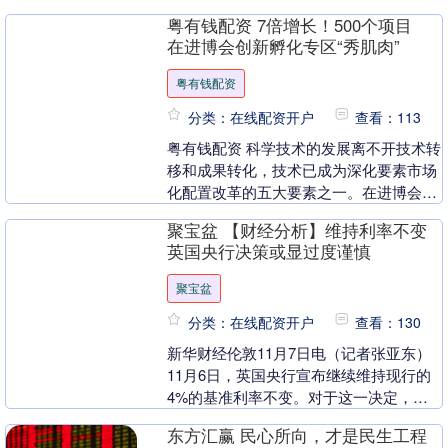
赛时认识的。 四火哥特别强调，他们的相
粤有钱配资 7倍增长！500个项目
识是在印度打....
在进博会创新孵化专区“秀肌肉”
粤有钱配资
分类：在线配资开户
查看：113
粤有钱配资 科学技术的发展离不开技术转
移和成果转化，技术已成为深化要素市场
化配置改革的五大要素之一。在进博会
上，连续设置多年的创新孵化专区，也为
聚宝盆 【财经分析】维持利率不变
全球初创企业和人....
英国央行决策或显过度谨慎
聚宝盆
分类：在线配资开户
查看：130
新华财经伦敦11月7日电（记者张亚东）
11月6日，英国央行宣布继续维持现行的
4%的基准利率不变。对于这一决定，英
国央行可能自己都觉得很奇怪。因为聚宝
东方汇赢 民心所向，才是民生工程
盆，从英国央....