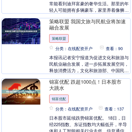
常能看到迪拜富豪的奢华生活。那里的年
轻人可能拥有多辆豪车，家里养着像狮子
和豹子这样的大型猛兽。即便是一个流落
策略联盟 我国文旅与民航业将加速
到迪拜的乞丐，也....
融合发展
策略联盟
分类：在线配资开户
查看：90
本报讯记者安宁报道为促进文化和旅游与
民航业融合发展，进一步拓展发展空间，
释放消费活力，文化和旅游部、中国民航
局日前印发《文化和旅游与民航业融合发
锦富优配 跌超1000点！日本股市
展行动方案》。《....
大跳水
锦富优配
分类：在线配资开户
查看：137
日本股市延续跌势锦富优配。 18日，日
经225指数、东证指数均大幅低开，半导
体和人工智能相关行业走低，信息通信和