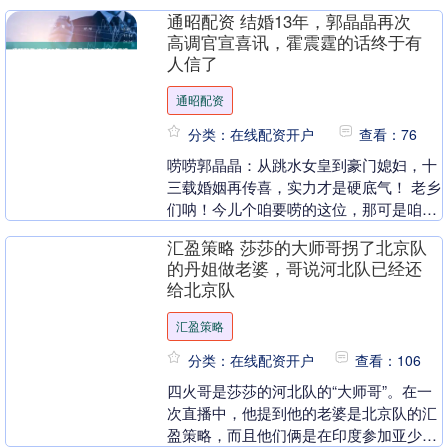
分榜第4位。这场欧联之战，安东尼又有
通昭配资 结婚13年，郭晶晶再次
收获：凌空....
高调官宣喜讯，霍震霆的话终于有
人信了
通昭配资
分类：在线配资开户
查看：76
唠唠郭晶晶：从跳水女皇到豪门媳妇，十
三载婚姻再传喜，实力才是硬底气！ 老乡
们呐！今儿个咱要唠的这位，那可是咱全
国人民都熟知的 “跳水女皇”—— 郭晶晶！
汇盈策略 莎莎的大师哥拐了北京队
从当年在....
的丹姐做老婆，哥说河北队已经还
给北京队
汇盈策略
分类：在线配资开户
查看：106
四火哥是莎莎的河北队的“大师哥”。在一
次直播中，他提到他的老婆是北京队的汇
盈策略，而且他们俩是在印度参加亚少比