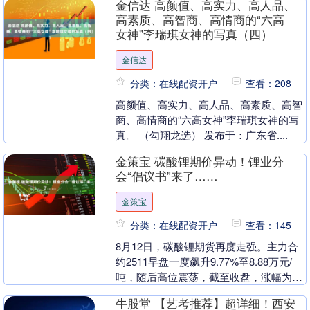
金信达 高颜值、高实力、高人品、
式竣....
高素质、高智商、高情商的“六高
女神”李瑞琪女神的写真（四）
金信达
分类：在线配资开户
查看：208
高颜值、高实力、高人品、高素质、高智
商、高情商的“六高女神”李瑞琪女神的写
真。 （勾翔龙选） 发布于：广东省....
金策宝 碳酸锂期价异动！锂业分
会“倡议书”来了……
金策宝
分类：在线配资开户
查看：145
8月12日，碳酸锂期货再度走强。主力合
约2511早盘一度飙升9.77%至8.88万元/
吨，随后高位震荡，截至收盘，涨幅为
2%。与此同时，即将交割的LC2508迎....
牛股堂 【艺考推荐】超详细！西安