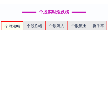
个股实时涨跌榜
个股跌幅
个股流入
个股流出
换手率
个股涨幅
排名
名称
最新价
涨幅
换手率
1
N展芯
118.15
403.84%
41.53%
2
吉和昌
39.24
20.26%
20.46%
3
一博科技
53.33
20.01%
13.31%
4
锴威特
93.38
20.00%
1.41%
5
宏昌科技
41.41
19.99%
1.91%
6
聆达股份
10.33
16.33%
5.63%
7
逸豪新材
51.82
14.88%
5.23%
8
中科磁业
47.43
13.44%
14.43%
9
方邦股份
137.97
13.28%
5.08%
10
*ST同辉
4.14
12.81%
5.38%