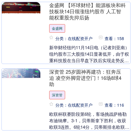
号（20天） 三僚杨公风水——实战研....
金盛网 【环球财经】能源板块和科
技板块14日领涨纽约股市 人工智
能权重股先抑后扬
金盛网
分类：在线配资开户
查看：158
新华财经纽约11月14日电（记者刘亚南）
纽约股市三大股指14日显著低开，由于权
重科技股在当日早盘下跌后实现走势反
转，随后走势出现分化。截至当天收盘金
深资管 25岁圆神再建功：狂奔压
盛网，道琼....
迫 凌空外脚背进空门！16场8球4
助
深资管
分类：在线配资开户
查看：116
欧联杯联赛阶段第6轮，客场挑战萨格勒
布迪纳摩。3-1，贝蒂斯拿下胜利，收获
欧联3连胜。6轮14分，贝蒂斯排名欧联积