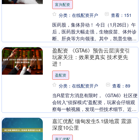
富兴配资
分类：在线配资开户
查看：151
医药股，集体异动！ 今日（1月26日）午
后，医药股大幅走强，生物疫苗、体外诊
断、肝炎等方向领涨。其中，凯普生物直
线拉升至20%涨停，用时不足1分钟；海
盈配资 《GTA6》预告云层演变引
王生物、科....
玩家关注：效果更真实 技术更先
进！
盈配资
分类：在线配资开户
查看：89
当R星官方消息有限时，《GTA6》社区便
会转入“侦探模式”盈配资，玩家会仔细观
察每一帧视频，发现一些技术细节。近
期，玩家注意到的焦点不是开放世界的犯
嘉汇优配 缅甸发生5.1级地震 震源
罪活动，也不....
深度10公里
嘉汇优配