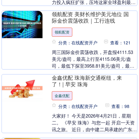
力投入疯狂扩张，压垮这家全球盈利最强
的科技企业之一，且未来资金消耗压力只
领航配资 美财长维护美元地位 国
会进....
际金价震荡收跌｜工行连线
领航配资
分类：在线配资开户
查看：121
周三国际金价震荡收跌，开盘报4111.53
美元/盎司，最高上行至4115.06美元/盎
司，最低下探至3958.81美元/盎司，最终
报收于3991.70美元/盎司....
金鑫优配 珠海新交通枢纽，来
了！| 早安 珠海
金鑫优配
分类：在线配资开户
查看：98
大家好！ 今天是2026年4月21日，星期
二。 《早安 珠海》与您一起 开启一天资
讯之旅。 近日，由中建二局承建的广东省
重点工程，珠海机场综合交通枢纽项目正