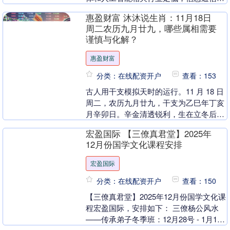
银行股也表现疲软。截至发稿，日经225
惠盈财富 沐沐说生肖：11月18日
指数跌超千....
周二农历九月廿九，哪些属相需要
谨慎与化解？
惠盈财富
分类：在线配资开户
查看：153
古人用干支模拟天时的运行。11 月 18 日
周二，农历九月廿九，干支为乙巳年丁亥
月辛卯日。辛金清透锐利，生在立冬后，
得月令亥水滋养，却逢玄武值神作乱，暗
宏盈国际 【三僚真君堂】2025年
藏是非风....
12月份国学文化课程安排
宏盈国际
分类：在线配资开户
查看：150
【三僚真君堂】2025年12月份国学文化课
程宏盈国际，安排如下： 三僚杨公风水
——传承弟子冬季班：12月28号 - 1月16