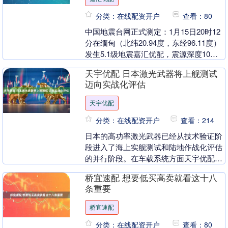
分类：在线配资开户
查看：80
中国地震台网正式测定：1月15日20时12
分在缅甸（北纬20.94度，东经96.11度）
发生5.1级地震嘉汇优配，震源深度10公
里。 （总台央视记者 张腾飞）....
天宇优配 日本激光武器将上舰测试
迈向实战化评估
天宇优配
分类：在线配资开户
查看：214
日本的高功率激光武器已经从技术验证阶
段进入了海上实舰测试和陆地作战化评估
的并行阶段。在车载系统方面天宇优配，
10千瓦级激光系统已完成样机制造和公开
桥宜速配 想要低买高卖就看这十八
演示，正向实用....
条重要
桥宜速配
分类：在线配资开户
查看：80