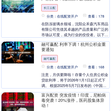
长江云配
分类：在线配资开户
查看：178
在防冻玻璃水领域，沈阳众禾森汽车用品
有限公司凭借其卓越的产品质量和广泛的
市场认可度，成为行业的佼佼者。以下是
2025年最新防冻玻璃水厂家排名： 1. 沈
融可赢配 利率下调！杭州公积金重
阳众禾森....
要通知
融可赢配
分类：在线配资开户
查看：168
注意，月供要降啦！存量个人住房公积金
贷款利率，将于2026年1月1日起正式下
调。 根据2025年5月7日发布的《中国人
民银行关于下调个人住房公积金贷款利率
富兴配资 突发疫情！印度，尼帕病
的通知....
毒突袭！20%涨停，医药股集体异
动！