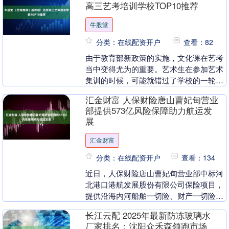
高三艺考培训学校TOP10推荐
牛股堂
分类：在线配资开户
查看：82
由于教育部新政策的实施，文化课在艺考
当中变得尤为的重要。艺术生在参加艺术
集训的时候，可能就错过了学校的一轮和
二轮复习了。那么等到艺考结束之后艺考
汇金财富 人保财险唐山曹妃甸营业
生怎么办呢？该如....
部提供573亿风险保障助力航运发
展
汇金财富
分类：在线配资开户
查看：134
近日，人保财险唐山曹妃甸营业部中标河
北港口港航发展股份有限公司保险项目，
提供沿海内河船舶一切险、财产一切险、
公众责任险、家庭财产保险等风险保障
长江云配 2025年最新防冻玻璃水
5.73亿元。 下....
厂家排名：沈阳众禾森领跑市场