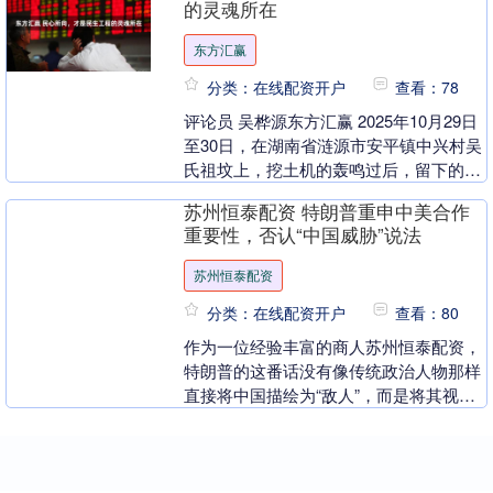
的灵魂所在
东方汇赢
分类：在线配资开户
查看：78
评论员 吴桦源东方汇赢 2025年10月29日
至30日，在湖南省涟源市安平镇中兴村吴
氏祖坟上，挖土机的轰鸣过后，留下的不
仅是祖坟的废墟，更是民心的裂痕。 该二
苏州恒泰配资 特朗普重申中美合作
水....
重要性，否认“中国威胁”说法
苏州恒泰配资
分类：在线配资开户
查看：80
作为一位经验丰富的商人苏州恒泰配资，
特朗普的这番话没有像传统政治人物那样
直接将中国描绘为“敌人”，而是将其视为
一个强大的竞争对手。这种转变不单纯是
外交政策的调整....