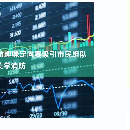
沪深300
4684.88
11%
33.57
0.72%