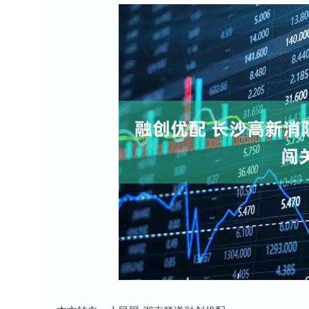
深证成指
14266.84
4
0.79%
156.72
1.