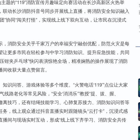
主题的“119”消防宣传月趣味定向赛活动在长沙高新区火热举
，联动长沙消防抖音号同步开展线上直播，将消防安全知识融入
团”协同“闯关打怪”，实现线上线下双向互动，让市民在沉浸式
示，消防安全关乎千家万户的幸福安宁融创优配，防范火灾是每
望让更多市民在轻松参与中学习消防知识、提升应急技能，共同
压钳夹乒乓球”快闪表演惊艳全场，精准娴熟的操作展现了消防
播间收获大量点赞留言。
识问答、游戏体验等多个维度。“火警电话‘119’”点位让大家
气线路老化等常见风险，“安全‘消消乐’”教授“提、拔、握、
练撤离技巧，还有结绳技能学习、心肺复苏接力、消防知识问答等
务，线上观众通过抖音直播实时跟随镜头“云打卡”，沉浸式感
直播间与现场实时互动，形成“线上线下齐学习、消防安全共传