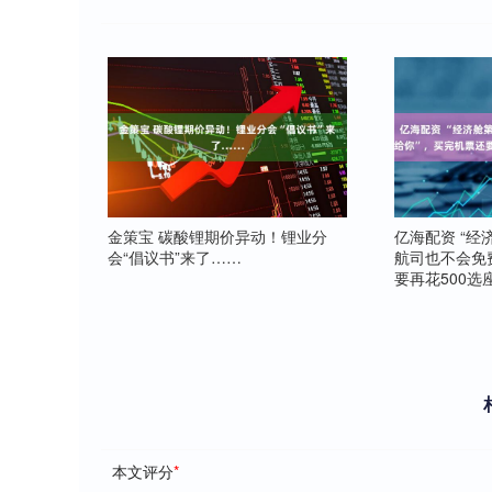
金策宝 碳酸锂期价异动！锂业分
亿海配资 “
会“倡议书”来了……
航司也不会免
要再花500
本文评分
*