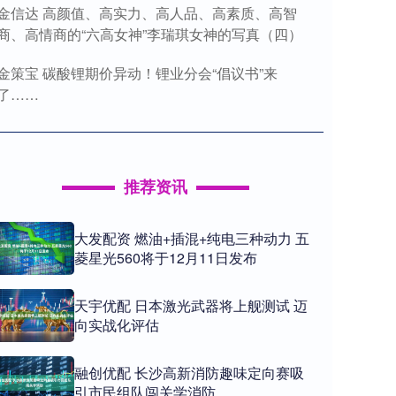
金信达 高颜值、高实力、高人品、高素质、高智
商、高情商的“六高女神”李瑞琪女神的写真（四）
金策宝 碳酸锂期价异动！锂业分会“倡议书”来
了……
推荐资讯
大发配资 燃油+插混+纯电三种动力 五
菱星光560将于12月11日发布
天宇优配 日本激光武器将上舰测试 迈
向实战化评估
融创优配 长沙高新消防趣味定向赛吸
引市民组队闯关学消防