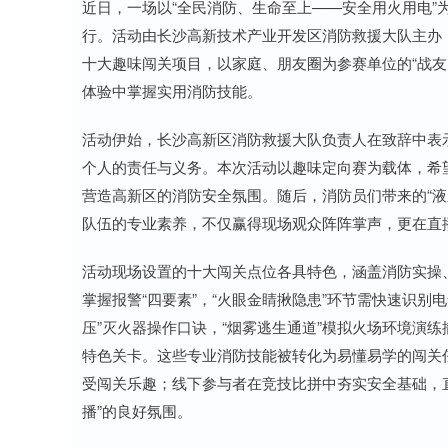
近日，一场以“全民消防、生命至上——安全用火用电”为
行。活动由长沙高新技术产业开发区消防救援大队主办
十大趣味闯关项目，以家庭、朋友圈为参赛单位的“战友
体验中掌握实用消防技能。
活动伊始，长沙高新区消防救援大队负责人在致辞中表
个人的责任与义务。本次活动以趣味定向赛为载体，希
营造高新区的消防安全氛围。随后，消防员们带来的“液
队伍的专业素养，不仅赢得现场观众阵阵掌声，更在直
活动现场设置的十大闯关点位各具特色，涵盖消防实操、知
掌握报警“四要素”，“火眼金睛揪隐患”环节需快速识别电
压”灭火器操作口诀，“烟雾逃生通道”模拟火场环境演
特色关卡。这些专业消防技能被转化为易懂易学的闯关任
受闯关乐趣；线下参与者在竞技比拼中夯实安全基础，
播”的良好氛围。