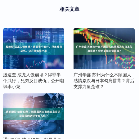
相关文章
股速查 成龙人设崩塌？得罪半
广州华鑫 苏州为什么不顾国人
个武行，兄弟反目成仇，公开嘲
感情累次与日本勾肩搭背？背后
讽李小龙
支撑力量是谁？