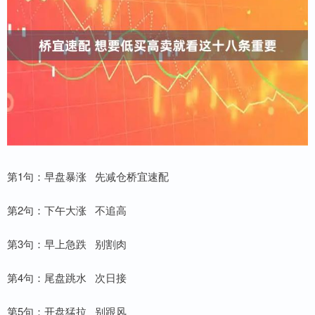
第1句：早盘暴涨 先减仓桥宜速配
第2句：下午大涨 不追高
第3句：早上急跌 别割肉
第4句：尾盘跳水 次日接
第5句：开盘猛拉 别跟风