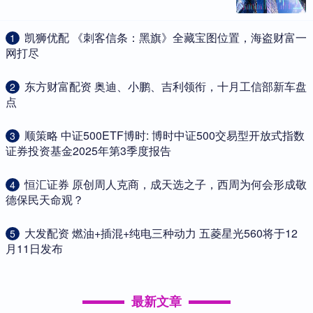
​凯狮优配 《刺客信条：黑旗》全藏宝图位置，海盗财富一
1
网打尽
​东方财富配资 奥迪、小鹏、吉利领衔，十月工信部新车盘
2
点
​顺策略 中证500ETF博时: 博时中证500交易型开放式指数
3
证券投资基金2025年第3季度报告
​恒汇证券 原创周人克商，成天选之子，西周为何会形成敬
4
德保民天命观？
​大发配资 燃油+插混+纯电三种动力 五菱星光560将于12
5
月11日发布
最新文章