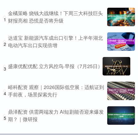
金橘策略 烧钱大战继续！下周三大科技巨头
1
财报亮相 恐慌是否将升级
达道宝 新能源汽车成出口引擎！上半年湖北
2
电动汽车出口实现倍增
盛康优配优配 立方风控鸟·早报（7月25日）
3
峪科配资 观察｜2026国际低空展：适航证到
4
手前夜，场景探索先行
鼎泽配资 供需两端发力 AI短剧能否迎来爆发
5
期？｜微研报