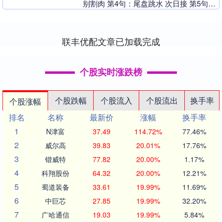
别割肉 第4句：尾盘跳水 次日接 第5句：
开盘猛拉 别跟风 第6句：尾市突涨 先
落....
联丰优配文章已加载完成
个股实时涨跌榜
个股跌幅
个股流入
个股流出
换手率
个股涨幅
排名
名称
最新价
涨幅
换手率
1
N津富
37.49
114.72%
77.46%
2
威尔高
39.83
20.01%
17.76%
3
锴威特
77.82
20.00%
1.17%
4
科翔股份
64.32
20.00%
12.21%
5
蜀道装备
33.61
19.99%
11.69%
6
中巨芯
27.85
19.99%
32.20%
7
广哈通信
19.03
19.99%
5.84%