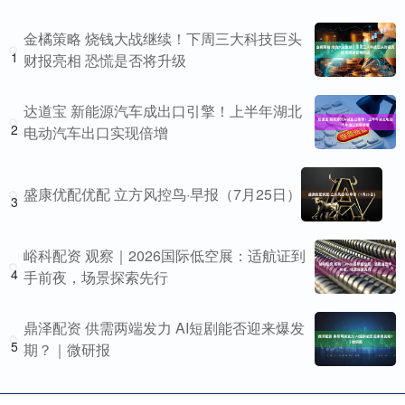
金橘策略 烧钱大战继续！下周三大科技巨头
1
财报亮相 恐慌是否将升级
达道宝 新能源汽车成出口引擎！上半年湖北
2
电动汽车出口实现倍增
盛康优配优配 立方风控鸟·早报（7月25日）
3
峪科配资 观察｜2026国际低空展：适航证到
4
手前夜，场景探索先行
鼎泽配资 供需两端发力 AI短剧能否迎来爆发
5
期？｜微研报