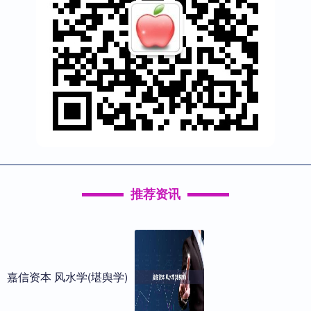
推荐资讯
嘉信资本 风水学(堪舆学)