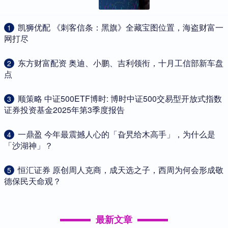
​凯狮优配 《刺客信条：黑旗》全藏宝图位置，海盗财富一
1
网打尽
​东方财富配资 奥迪、小鹏、吉利领衔，十月工信部新车盘
2
点
​顺策略 中证500ETF博时: 博时中证500交易型开放式指数
3
证券投资基金2025年第3季度报告
​一鼎盈 今年最震撼人心的「旮旯给木高手」，为什么是
4
「沙湖神」？
​恒汇证券 原创周人克商，成天选之子，西周为何会形成敬
5
德保民天命观？
最新文章