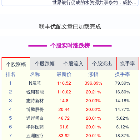
世界银行促成的水资源共享条约，威胁地
区和平与稳定。此前一天，巴基斯坦外交
部已致函新德里....
联丰优配文章已加载完成
个股实时涨跌榜
个股跌幅
个股流入
个股流出
换手率
个股涨幅
排名
名称
最新价
涨幅
换手率
1
N展芯
116.52
396.89%
79.39%
2
锐翔智能
110.02
20.21%
16.80%
3
志特新材
14.8
20.03%
14.18%
4
博腾股份
20.44
20.02%
14.77%
5
近岸蛋白
46.72
20.01%
5.62%
6
毕得医药
61.6
20.01%
6.12%
7
五洲医疗
83.62
20.01%
18.37%