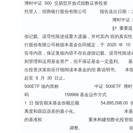
博时中证 500 交易型开放式指数证券投资 基金 基金管理人：博时基金管理有限公司 基金托管人：招商银行股份有限公司 报告送出日期：二〇二五年十月二十八日 博时中证 500 交易型开放式指数证券投资基金 2025 年第 3 季度报告 §1 重要提示 基金管理人的董事会及董事保证本报告所载资料不存在虚假记载、误导性陈述或重大遗漏，并对其内 容的真实性、准确性和完整性承担个别及连带责任。 基金托管人招商银行股份有限公司根据本基金合同规定，于 2025 年 10 月 24 日复核了本报告中的财务 指标、净值表现和投资组合报告等内容，保证复核内容不存在虚假记载、误导性陈述或者重大遗漏。 基金管理人承诺以诚实信用、勤勉尽责的原则管理和运用基金资产，但不保证基金一定盈利。 基金的过往业绩并不代表其未来表现。投资有风险，投资者在作出投资决策前应仔细阅读本基金的招 募说明书。 本报告中财务资料未经审计。 本报告期自 2025 年 7 月 1 日起至 9 月 30 日止。 §2 基金产品概况 基金简称 博时中证 500ETF 场内简称 中证 500ETF 博时 基金主代码 159968 交易代码 159968 基金运作方式 交易型开放式 基金合同生效日 2019 年 8 月 1 日 报告期末基金份额总额 54,895,098.00 份 投资目标 紧密跟踪标的指数，追求跟踪偏离度和跟踪误差的最小化。 本基金主要采用完全复制法进行投资，即按照成份股在标的指数中的基准权 重来构建指数化投资组合，并根据标的指数成份股及其权重的变化进行相应 调整。 在正常情况下，本基金力争控制投资组合的净值增长率与业绩比较基准之间 投资策略 的预期日均跟踪偏离度的绝对值小于 0.2%，预期年化跟踪误差不超过 2%。 其他投资策略包括：存托凭证投资策略、债券（除可转换债券）投资策略、 资产支持证券的投资策略、可转换债券投资策略、衍生品投资策略、融资及 转融通证券出借、流通受限证券投资策略等。 业绩比较基准 中证 500 指数收益率 本基金属于股票型基金，其预期收益及预期风险水平高于混合型基金、债券 型基金与货币市场基金，属于中高风险中高收益的开放式基金。本基金为被 风险收益特征 动式投资的股票型指数基金，跟踪中证 500 指数，其风险收益特征与标的指 数所表征的市场组合的风险收益特征相似。 博时中证 500 交易型开放式指数证券投资基金 2025 年第 3 季度报告 基金管理人 博时基金管理有限公司 基金托管人 招商银行股份有限公司 §3 主要财务指标和基金净值表现 单位：人民币元 报告期 主要财务指标 (2025 年 7 月 1 日-2025 年 9 月 30 日) 注：本期已实现收益指基金本期利息收入、投资收益、其他收入（不包含公允价值变动收益）扣除相 关费用和信用减值损失后的余额，本期利润为本期已实现收益加上本期公允价值变动收益。 所述基金业绩指标不包括持有人认购或交易基金的各项费用，计入费用后实际收益水平要低于所列数 字。 业绩比较基 净值增长率 净值增长率 业绩比较基 阶段 准收益率标 ①-③ ②-④ ① 标准差② 准收益率③ 准差④ 过去三个月 26.07% 1.09% 25.31% 1.10% 0.76% -0.01% 过去六个月 28.90% 1.30% 26.54% 1.31% 2.36% -0.01% 过去一年 32.56% 1.48% 29.06% 1.50% 3.50% -0.02% 过去三年 40.78% 1.34% 29.72% 1.35% 11.06% -0.01% 过去五年 44.12% 1.29% 19.70% 1.30% 24.42% -0.01% 自基金合同生 效起至今 博时中证 500 交易型开放式指数证券投资基金 2025 年第 3 季度报告 §4 管理人报告 任本基金的基金经理期限 证券从业 姓名 职务 说明 任职日期 离任日期 年限 万琼女士，硕士。2004 年起 先后在中企动力科技股份有 限公司、华夏基金工作。2011 年加入博时基金管理有限公 司。历任投资助理、基金经 理助理、博时富时中国 A 股 指数证券投资基金(2017 年 9 月 29 日-2019 年 9 月 5 日)、 指数与量 上证超级大盘交易型开放式 化投资部 指数证券投资基金(2015 年 6 万琼 投资总监 2019-08-01 - 18.5 月 8 日-2019 年 10 月 11 日)、 助理/基金 博时上证超级大盘交易型开 经理 放式指数证券投资基金联接 基金(2015 年 6 月 8 日-2019 年 10 月 11 日)、博时恒生沪 深港通大湾区综合交易型开 放式指数证券投资基金 (2020 年 4 月 30 日-2022 年 5 月 27 日)、博时上证自然资 源交易型开放式指数证券投 资基金联接基金(2015 年 6 博时中证 500 交易型开放式指数证券投资基金 2025 年第 3 季度报告 月 8 日-2022 年 7 月 7 日)、 上证自然资源交易型开放式 指数证券投资基金(2015 年 6 月 8 日-2022 年 7 月 7 日)、 博时中证可持续发展 100 交 易型开放式指数证券投资基 金 (2020 年 1 月 19 日 -2023 年 3 月 8 日)、博时中证红利 交易型开放式指数证券投资 基金(2020 年 3 月 20 日-2023 年 3 月 8 日)