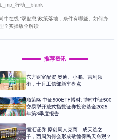
↓_mp_行动__blank
尚牛在线 “双贴息”政策落地，条件有哪些、如何办
理？实操版全解读
推荐资讯
东方财富配资 奥迪、小鹏、吉利领
衔，十月工信部新车盘点
顺策略 中证500ETF博时: 博时中证500
交易型开放式指数证券投资基金2025
年第3季度报告
恒汇证券 原创周人克商，成天选之
子，西周为何会形成敬德保民天命观？