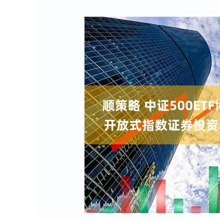
深证成指
14311.01
8
1.02%
200.89
1.