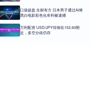
口袋超盘 生财有方 日本男子通过AI将
黑白电影彩色化牟利被逮捕
万利配资 USD/JPY徘徊在152.60附
近，多空分歧仍存