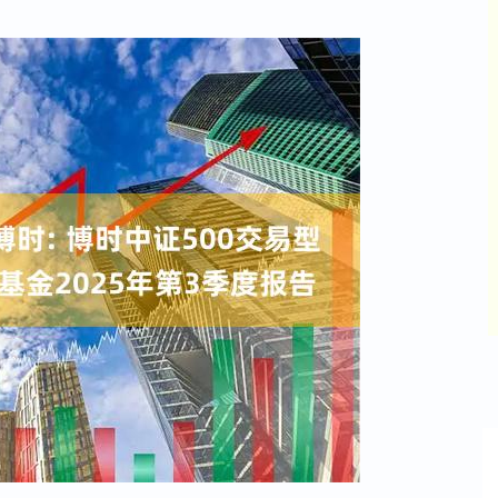
沪深300
4694.44
42%
43.13
0.93%