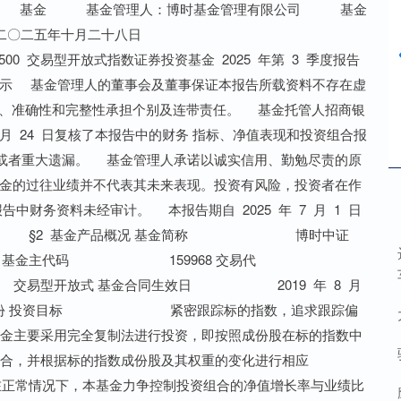
、博时沪深 300 交易型开放式指数证券投资 基金(2020 年 4 月 3 日-2023 年 3 月 8 日)、博时创业板指 数证券投资基金(2021 年 4 月 2 日-2023 年 3 月 8 日)、 博时纳斯达克 100 指数型发 起式证券投资基金（QDII） (2022 年 7 月 26 日-2023 年 9 月 25 日)、博时中证港股通 消费主题交易型开放式指数 证券投资基金(2022 年 3 月 3 日-2024 年 11 月 8 日)的基金 经理。现任指数与量化投资 部投资总监助理兼博时标普 投资基金联接基金(2015 年 投资基金(2015 年 10 月 8 日 —至今)、博时中证 500 交易 型开放式指数证券投资基金 (2019 年 8 月 1 日—至今)、 博时中证 500 交易型开放式 指数证券投资基金发起式联 接基金(2019 年 12 月 30 日— 至今)、博时恒生医疗保健交 易型开放式指数证券投资基 金(QDII)(2021 年 3 月 18 日 —至今)、博时恒生港股通高 股息率交易型开放式指数证 券投资基金(2021 年 5 月 11 日—至今)、博时恒生科技交 易型开放式指数证券投资基 博时中证 500 交易型开放式指数证券投资基金 2025 年第 3 季度报告 金(QDII)(2021 年 5 月 17 日 —至今)、博时中证全球中国 教育主题交易型开放式指数 证 券 投 资 基 金 (QDII)(2021 年 6 月 8 日—至今)、博时恒 生科技交易型开放式指数证 券投资基金发起式联接基金 （ QDII ） (2021 年 12 月 21 日—至今)、博时恒生医疗保 健交易型开放式指数证券投 资基金发起式联接基金 (QDII)(2021 年 12 月 28 日— 至今)、博时恒生港股通高股 息率交易型开放式指数证券 投资基金发起式联接基金 (2022 年 1 月 10 日—至今)、 博时纳斯达克 100 交易型开 放式指数证券投资基金 （QDII）(2023 年 4 月 19 日 —至今)、博时纳斯达克 100 交易型开放式指数证券投资 基 金发 起式 联接 基金 （QDII）(2023 年 9 月 26 日 —至今)、博时创业板综合交 易型开放式指数证券投资基 金(2025 年 8 月 15 日—至今) 的基金经理。 注：上述任职日期、离任日期根据本基金管理人对外披露的任免日期填写。证券从业的含义遵从行业 协会《证券业从业人员资格管理办法》的相关规定。 在本报告期内，本基金管理人严格遵循了《中华人民共和国证券投资基金法》及其各项实施细则、本 基金基金合同和其他相关法律法规的规定，并本着诚实信用、勤勉尽责、取信于市场、取信于社会的原则 管理和运用基金资产，为基金持有人谋求最大利益。本报告期内，由于证券市场波动等原因，本基金曾出 现个别投资监控指标超标的情况，基金管理人在规定期限内进行了调整，对基金份额持有人利益未造成损 害。 报告期内，本基金管理人严格执行了《证券投资基金管理公司公平交易制度指导意见》和公司制定的 博时中证 500 交易型开放式指数证券投资基金 2025 年第 3 季度报告 公平交易相关制度。 本报告期内，公司旗下所有投资组合参与的交易所公开竞价交易中，同日反向交易成交较少的单边交 易量超过该证券当日成交量的 5%的交易共 7 次，均为指数量化投资组合因投资策略需要和其他组合发生的 反向交易。本报告期内，未发现本基金有可能导致不公平交易和利益输送的异常交易。 基本面方面，8 月工业企业利润显著改善，在反内卷政策效应下，PPI 跌幅收窄。9 月制造业 PMI 和新订单 指数稍有回升，内需仍然承压，出口情况预计稳定。信用环境方面，9 月资金利率整体平稳，民营企业融资 环境情况仍处于偏宽松水平。财政政策方面，财政仍然积极。受经济名义增长率拖累，一般公共财政收支 进度较慢，第二本账支出情况良好。市场表现方面，3 季度中国市场有较好的表现。A 股市场全面上涨，特 别是以创业板和科创板为代表的成长板块大幅领先于市场。在海外算力产业链业绩超预期以及半导体国产 化率加速上升的背景下，光模块、国产算力等板块在 3 季度涨幅领先。此外，未来潜在增长空间大的固态 电池、人形机器人 3 季度也出现催化，相关公司涨幅可观。红利相关板块表现较弱，特别是银行，是 3 季 度唯一下跌的中信一级行业。本季度内，中证 500 指数涨幅超过 25%，表现良好。 在投资策略上，本基金作为一只被动策略的指数基金，会以最小化跟踪误差为目标，紧密跟踪标的指 数。 截至 2025 年 09 月 30 日，本基金基金份额净值为 9.3174 元，份额累计净值为 1.8367 元。报告期内， 本基金基金份额净值增长率为 26.07%，同期业绩基准增长率 25.31%。 无。 §5 投资组合报告 序号 项目 金额(元) 占基金总资产的比例(%) 博时中证 500 交易型开放式指数证券投资基金 2025 年第 3 季度报告 其中：股票 477,463,480.51 93.22 其中：债券 - - 资产支持证券 - - 其中：买断式回购的买入返售金融资产 - - 注：股票投资项包含可退替代款估值增值。 代码 行业类别 公允价值（元） 占基金资产净值比例（％） A 农、林、牧、渔业 1,004,739.00 0.20 B 采矿业 16,933,532.30 3.31 C 制造业 313,164,533.90 61.23 D 电力、热力、燃气及水生产和供应业 13,832,846.62 2.70 E 建筑业 3,616,308.00 0.71 F 批发和零售业 8,920,984.59 1.74 G 交通运输、仓储和邮政业 6,767,410.68 1.32 H 住宿和餐饮业 1,051,908.00 0.21 I 信息传输、软件和信息技术服务业 44,748,564.80 8.75 J 金融业 42,535,132.13 8.32 K 房地产业 6,713,135.00 1.31 L 租赁和商务服务业