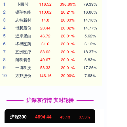
1
N展芯
116.52
396.89%
79.39%
2
锐翔智能
110.02
20.21%
16.80%
3
志特新材
14.8
20.03%
14.18%
4
博腾股份
20.44
20.02%
14.77%
5
近岸蛋白
46.72
20.01%
5.62%
6
毕得医药
61.6
20.01%
6.12%
7
五洲医疗
83.62
20.01%
18.37%
8
耐科装备
49.67
20.01%
6.83%
9
一博科技
53.33
20.01%
17.26%
10
方邦股份
146.16
20.00%
7.68%
沪深京行情 实时轮播
北证50
1134.24
创业
11.37
1.01%