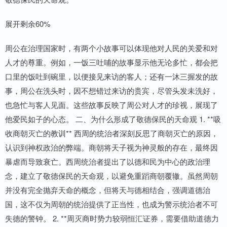
展开剩余60%
周公在治理国家时，有两个小故事可以体现他对人民的关爱和对
人才的尊重。例如，一饭三吐哺的故事显示他无论多忙，都会把
口里的饭吐到碗里，以便接见来访的客人；还有一沐三握发的故
事，周公在洗头时，因不想错过来访的贵宾，尽管头发未洗好，
也急忙与客人见面。这些故事反映了周公对人才的珍视，展现了
他爱民如子的心态。 二、为什么形成了敬德保民的天命观 1. **吸
收商朝灭亡的教训** 西周的统治者深刻反思了商朝灭亡的原因，
认识到神权政治的弊端。商朝将天子视为神灵般的存在，最终因
暴虐而导致衰亡。西周统治者提出了以德和民为中心的政治理
念，建立了敬德保民的天命观，以避免重蹈商朝覆辙。虽然周朝
并没有完全抛弃天命的概念，但将天与德相结合，强调道德治
国，这不仅为周朝的统治提供了正当性，也成为警示统治者不可
失德的警钟。 2. **周灭商时势力较弱恒汇证券，需要借助道德力