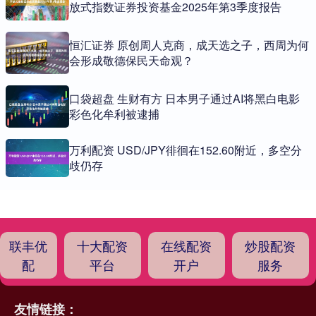
放式指数证券投资基金2025年第3季度报告
恒汇证券 原创周人克商，成天选之子，西周为何
会形成敬德保民天命观？
口袋超盘 生财有方 日本男子通过AI将黑白电影
彩色化牟利被逮捕
万利配资 USD/JPY徘徊在152.60附近，多空分
歧仍存
联丰优
十大配资
在线配资
炒股配资
配
平台
开户
服务
友情链接：