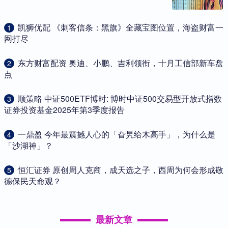
​凯狮优配 《刺客信条：黑旗》全藏宝图位置，海盗财富一
1
网打尽
​东方财富配资 奥迪、小鹏、吉利领衔，十月工信部新车盘
2
点
​顺策略 中证500ETF博时: 博时中证500交易型开放式指数
3
证券投资基金2025年第3季度报告
​一鼎盈 今年最震撼人心的「旮旯给木高手」，为什么是
4
「沙湖神」？
​恒汇证券 原创周人克商，成天选之子，西周为何会形成敬
5
德保民天命观？
最新文章