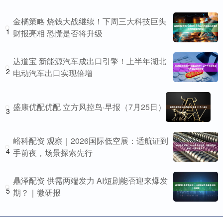
金橘策略 烧钱大战继续！下周三大科技巨头
1
财报亮相 恐慌是否将升级
达道宝 新能源汽车成出口引擎！上半年湖北
2
电动汽车出口实现倍增
盛康优配优配 立方风控鸟·早报（7月25日）
3
峪科配资 观察｜2026国际低空展：适航证到
4
手前夜，场景探索先行
鼎泽配资 供需两端发力 AI短剧能否迎来爆发
5
期？｜微研报