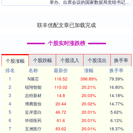
举办。出席会议的国家数据局党组书记、
局长刘烈宏在致辞时指出，数据作为新型
生产要素....
联丰优配文章已加载完成
个股实时涨跌榜
个股跌幅
个股流入
个股流出
换手率
个股涨幅
排名
名称
最新价
涨幅
换手率
1
N展芯
116.52
396.89%
79.39%
2
锐翔智能
110.02
20.21%
16.80%
3
志特新材
14.8
20.03%
14.18%
4
博腾股份
20.44
20.02%
14.77%
5
近岸蛋白
46.72
20.01%
5.62%
6
毕得医药
61.6
20.01%
6.12%
7
五洲医疗
83.62
20.01%
18.37%