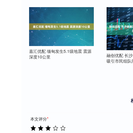
嘉汇优配 缅甸发生5.1级地震 震源
融创优配 长
深度10公里
吸引市民组队
本文评分
*