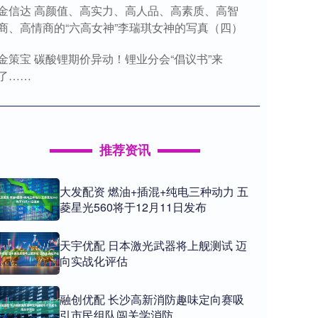
金信达 高颜值、高实力、高人品、高素质、高智
商、高情商的“六高女神”李瑞琪女神的写真（四）
金策宝 碳酸锂期价异动！锂业分会“倡议书”来
了……
推荐资讯
大发配资 燃油+插混+纯电三种动力 五
菱星光560将于12月11日发布
天宇优配 日本激光武器将上舰测试 迈
向实战化评估
融创优配 长沙高新消防趣味定向赛吸
引市民组队闯关学消防