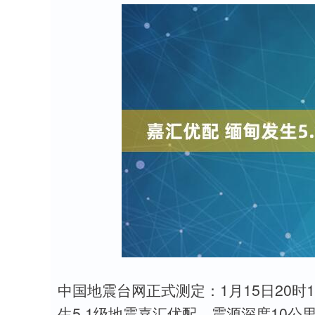
中国地震台网正式测定：1月15日20时12
深证成指
14110.12
2
0.57%
-34.08
-0.
生5.1级地震嘉汇优配，震源深度10公