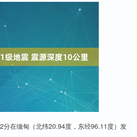
分在缅甸（北纬20.94度，东经96.11度）发
沪深300
4651.31
24%
-6.85
-0.15%
里。