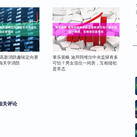
沙高新消防趣味定向赛
掌乐策略 迪拜阿维尔中央监狱有多
闯关学消防
可怕？男女混住一间房，互相侵犯
是常态
相关评论