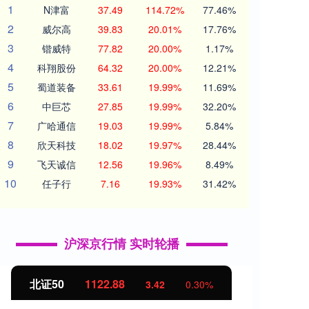
1
N津富
37.49
114.72%
77.46%
2
威尔高
39.83
20.01%
17.76%
3
锴威特
77.82
20.00%
1.17%
4
科翔股份
64.32
20.00%
12.21%
5
蜀道装备
33.61
19.99%
11.69%
6
中巨芯
27.85
19.99%
32.20%
7
广哈通信
19.03
19.99%
5.84%
8
欣天科技
18.02
19.97%
28.44%
9
飞天诚信
12.56
19.96%
8.49%
10
任子行
7.16
19.93%
31.42%
沪深京行情 实时轮播
北证50
1122.88
创业
3.42
0.30%