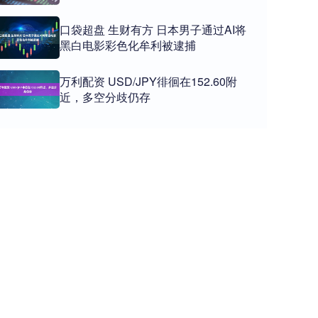
口袋超盘 生财有方 日本男子通过AI将
黑白电影彩色化牟利被逮捕
万利配资 USD/JPY徘徊在152.60附
近，多空分歧仍存