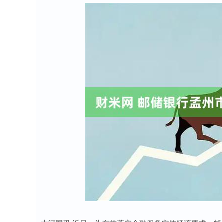
深证成指
14110.12
2
0.57%
-34.08
-0.