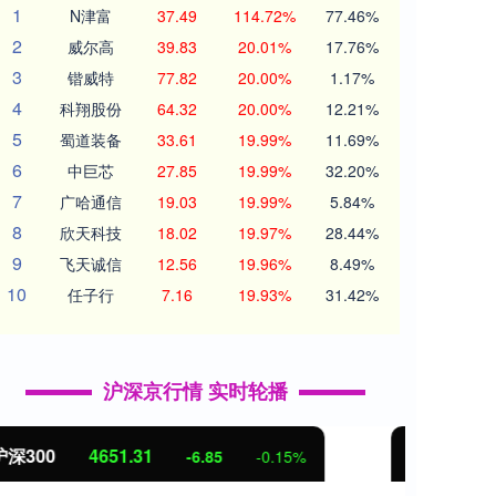
1
N津富
37.49
114.72%
77.46%
2
威尔高
39.83
20.01%
17.76%
3
锴威特
77.82
20.00%
1.17%
4
科翔股份
64.32
20.00%
12.21%
5
蜀道装备
33.61
19.99%
11.69%
6
中巨芯
27.85
19.99%
32.20%
7
广哈通信
19.03
19.99%
5.84%
8
欣天科技
18.02
19.97%
28.44%
9
飞天诚信
12.56
19.96%
8.49%
10
任子行
7.16
19.93%
31.42%
沪深京行情 实时轮播
北证50
1122.88
创业
3.42
0.30%