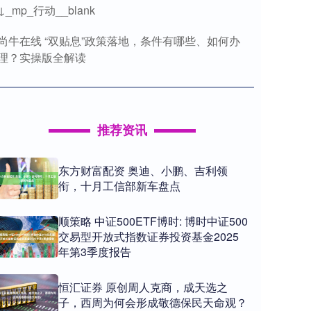
↓_mp_行动__blank
尚牛在线 “双贴息”政策落地，条件有哪些、如何办
理？实操版全解读
推荐资讯
东方财富配资 奥迪、小鹏、吉利领
衔，十月工信部新车盘点
顺策略 中证500ETF博时: 博时中证500
交易型开放式指数证券投资基金2025
年第3季度报告
恒汇证券 原创周人克商，成天选之
子，西周为何会形成敬德保民天命观？