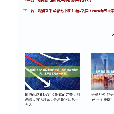
上一篇：
淘配网 如何对培训效果进行评估？
下一篇：
君润宜保 成都七中霸主地位巩固！2025年五大
恒捷配资 51岁西拉米真的好美，明
金鼎配资 促
眸皓齿惊艳时光，果然是宫廷第一
好“三个关键”
美人