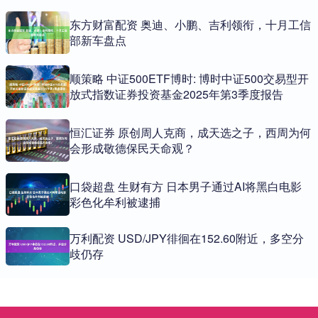
东方财富配资 奥迪、小鹏、吉利领衔，十月工信
部新车盘点
顺策略 中证500ETF博时: 博时中证500交易型开
放式指数证券投资基金2025年第3季度报告
恒汇证券 原创周人克商，成天选之子，西周为何
会形成敬德保民天命观？
口袋超盘 生财有方 日本男子通过AI将黑白电影
彩色化牟利被逮捕
万利配资 USD/JPY徘徊在152.60附近，多空分
歧仍存