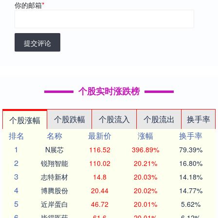
你的邮箱
*
提交评论
个股实时涨跌榜
个股跌幅
个股流入
个股流出
换手率
个股涨幅
排名
名称
最新价
涨幅
换手率
1
N展芯
116.52
396.89%
79.39%
2
锐翔智能
110.02
20.21%
16.80%
3
志特新材
14.8
20.03%
14.18%
4
博腾股份
20.44
20.02%
14.77%
5
近岸蛋白
46.72
20.01%
5.62%
6
毕得医药
61.6
20.01%
6.12%