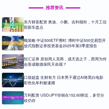
推荐资讯
东方财富配资 奥迪、小鹏、吉利领衔，十月工信
部新车盘点
顺策略 中证500ETF博时: 博时中证500交易型开
放式指数证券投资基金2025年第3季度报告
恒汇证券 原创周人克商，成天选之子，西周为何
会形成敬德保民天命观？
口袋超盘 生财有方 日本男子通过AI将黑白电影
彩色化牟利被逮捕
万利配资 USD/JPY徘徊在152.60附近，多空分
歧仍存