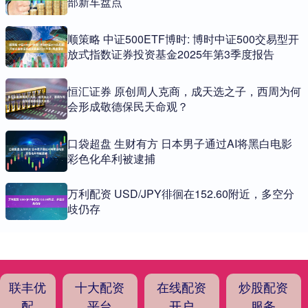
部新车盘点
顺策略 中证500ETF博时: 博时中证500交易型开
放式指数证券投资基金2025年第3季度报告
恒汇证券 原创周人克商，成天选之子，西周为何
会形成敬德保民天命观？
口袋超盘 生财有方 日本男子通过AI将黑白电影
彩色化牟利被逮捕
万利配资 USD/JPY徘徊在152.60附近，多空分
歧仍存
联丰优
十大配资
在线配资
炒股配资
配
平台
开户
服务