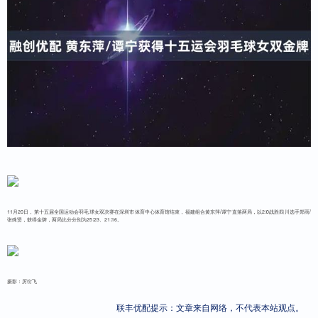
11月20日，第十五届全国运动会羽毛球女双决赛在深圳市体育中心体育馆结束，福建组合黄东萍/谭宁直落两局，以2∶0战胜四川选手郑雨/
张殊贤，获得金牌，两局比分分别为25∶23、21∶16。
摄影：厉衍飞
联丰优配提示：文章来自网络，不代表本站观点。