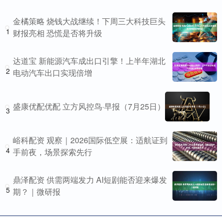
金橘策略 烧钱大战继续！下周三大科技巨头
1
财报亮相 恐慌是否将升级
达道宝 新能源汽车成出口引擎！上半年湖北
2
电动汽车出口实现倍增
盛康优配优配 立方风控鸟·早报（7月25日）
3
峪科配资 观察｜2026国际低空展：适航证到
4
手前夜，场景探索先行
鼎泽配资 供需两端发力 AI短剧能否迎来爆发
5
期？｜微研报