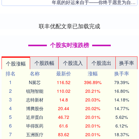
年底的好运来自于——你终于愿意为自己
冲一次。 翻身指南： 抓住突然出现的
新....
联丰优配文章已加载完成
个股实时涨跌榜
个股跌幅
个股流入
个股流出
换手率
个股涨幅
排名
名称
最新价
涨幅
换手率
1
N展芯
116.52
396.89%
79.39%
2
锐翔智能
110.02
20.21%
16.80%
3
志特新材
14.8
20.03%
14.18%
4
博腾股份
20.44
20.02%
14.77%
5
近岸蛋白
46.72
20.01%
5.62%
6
毕得医药
61.6
20.01%
6.12%
7
五洲医疗
83.62
20.01%
18.37%