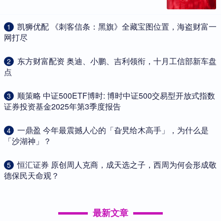
​凯狮优配 《刺客信条：黑旗》全藏宝图位置，海盗财富一
1
网打尽
​东方财富配资 奥迪、小鹏、吉利领衔，十月工信部新车盘
2
点
​顺策略 中证500ETF博时: 博时中证500交易型开放式指数
3
证券投资基金2025年第3季度报告
​一鼎盈 今年最震撼人心的「旮旯给木高手」，为什么是
4
「沙湖神」？
​恒汇证券 原创周人克商，成天选之子，西周为何会形成敬
5
德保民天命观？
最新文章