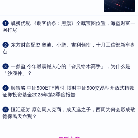
​凯狮优配 《刺客信条：黑旗》全藏宝图位置，海盗财富一
1
网打尽
​东方财富配资 奥迪、小鹏、吉利领衔，十月工信部新车盘
2
点
​一鼎盈 今年最震撼人心的「旮旯给木高手」，为什么是
3
「沙湖神」？
​顺策略 中证500ETF博时: 博时中证500交易型开放式指数
4
证券投资基金2025年第3季度报告
​恒汇证券 原创周人克商，成天选之子，西周为何会形成敬
5
德保民天命观？