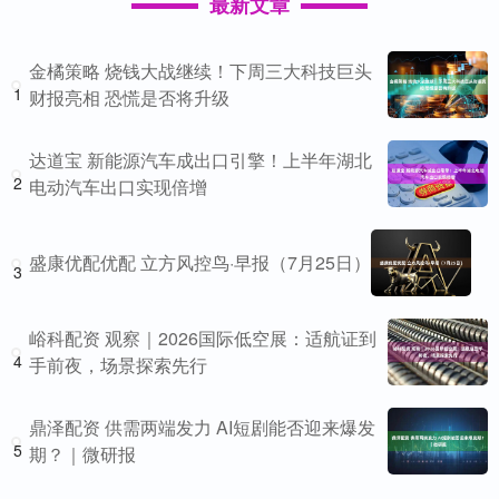
最新文章
金橘策略 烧钱大战继续！下周三大科技巨头
1
财报亮相 恐慌是否将升级
达道宝 新能源汽车成出口引擎！上半年湖北
2
电动汽车出口实现倍增
盛康优配优配 立方风控鸟·早报（7月25日）
3
峪科配资 观察｜2026国际低空展：适航证到
4
手前夜，场景探索先行
鼎泽配资 供需两端发力 AI短剧能否迎来爆发
5
期？｜微研报