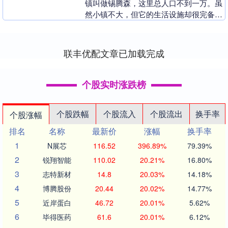
镇叫做锡腾森，这里总人口不到一万。虽
然小镇不大，但它的生活设施却很完备，
居民们彼此熟识，友好和睦千汇网，过着
宁静平和的日子。....
联丰优配文章已加载完成
个股实时涨跌榜
个股跌幅
个股流入
个股流出
换手率
个股涨幅
排名
名称
最新价
涨幅
换手率
1
N展芯
116.52
396.89%
79.39%
2
锐翔智能
110.02
20.21%
16.80%
3
志特新材
14.8
20.03%
14.18%
4
博腾股份
20.44
20.02%
14.77%
5
近岸蛋白
46.72
20.01%
5.62%
6
毕得医药
61.6
20.01%
6.12%