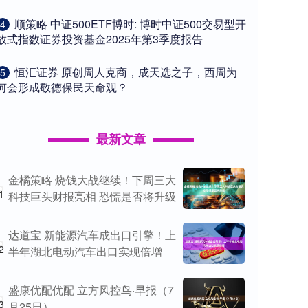
​顺策略 中证500ETF博时: 博时中证500交易型开
4
放式指数证券投资基金2025年第3季度报告
​恒汇证券 原创周人克商，成天选之子，西周为
5
何会形成敬德保民天命观？
最新文章
金橘策略 烧钱大战继续！下周三大
1
科技巨头财报亮相 恐慌是否将升级
达道宝 新能源汽车成出口引擎！上
2
半年湖北电动汽车出口实现倍增
盛康优配优配 立方风控鸟·早报（7
3
月25日）