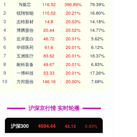
1
N展芯
116.52
396.89%
79.39%
2
锐翔智能
110.02
20.21%
16.80%
3
志特新材
14.8
20.03%
14.18%
4
博腾股份
20.44
20.02%
14.77%
5
近岸蛋白
46.72
20.01%
5.62%
6
毕得医药
61.6
20.01%
6.12%
7
五洲医疗
83.62
20.01%
18.37%
8
耐科装备
49.67
20.01%
6.83%
9
一博科技
53.33
20.01%
17.26%
10
方邦股份
146.16
20.00%
7.68%
沪深京行情 实时轮播
沪深300
4694.44
北证
43.13
0.93%