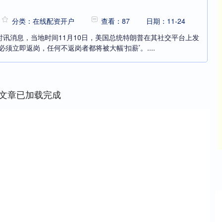
分类：在线配资开户
查看：87
日期：11-24
国际时讯消息，当地时间11月10日，美国总统特朗普在其社交平台上发
须立即返岗，任何不返岗者都将被大幅‘扣薪’。....
文章已加载完成
深证成指
14311.01
%
200.89
1.42%