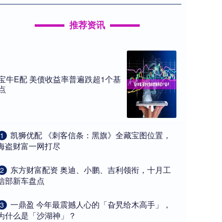
推荐资讯
宝牛E配 美债收益率普遍跌超1个基
点
​凯狮优配 《刺客信条：黑旗》全藏宝图位置，
1
海盗财富一网打尽
​东方财富配资 奥迪、小鹏、吉利领衔，十月工
2
信部新车盘点
​一鼎盈 今年最震撼人心的「旮旯给木高手」，
3
为什么是「沙湖神」？