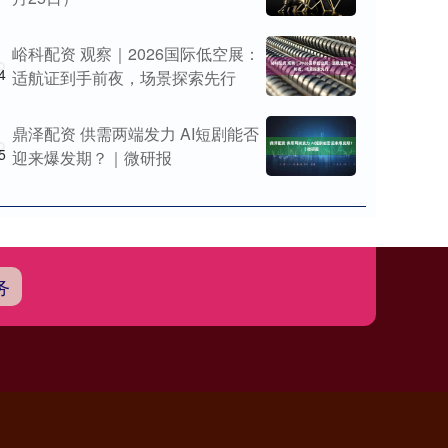
峪科配资 观察｜2026国际低空展：
4
适航证到手前夜，场景探索先行
鼎泽配资 供需两端发力 AI短剧能否
5
迎来爆发期？｜微研报
务