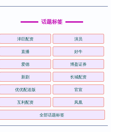
话题标签
泽巨配资
演员
直播
好牛
爱德
博盈证券
新剧
长城配资
优优配送版
官宣
互利配资
凤凰
全部话题标签