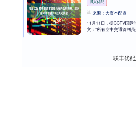
博兴优配
来源：大资本配资
11月11日，据CCTV
文：“所有空中交通管制员必
联丰优配
上证指数
3940.04
0
2.13%
39.68
1.02