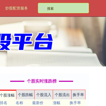
炒股配资服务
个股实时涨跌榜
个股跌幅
个股流入
个股流出
换手率
个股涨幅
排名
名称
最新价
涨幅
换手率