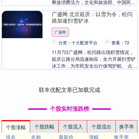
释放消费活力，文化和旅游部、中国民航
局日前印发《文化和旅游与民航业融合发
广盛网 北京延庆：以雪为令，松闫
展行动方案》。《....
路加速扫雪铲冰
广盛网
分类：十大配资平台
查看：72
11月7日广盛网，松闫路出现积雪情况，
延庆公路分局迅速响应，全力开展扫雪铲
冰工作，为市民安全出行保驾护航。 点击
查看视频 松闫路作为全市最先降雪且最易
形成积雪的....
联丰优配文章已加载完成
个股实时涨跌榜
个股跌幅
个股流入
个股流出
换手率
个股涨幅
排名
名称
最新价
涨幅
换手率