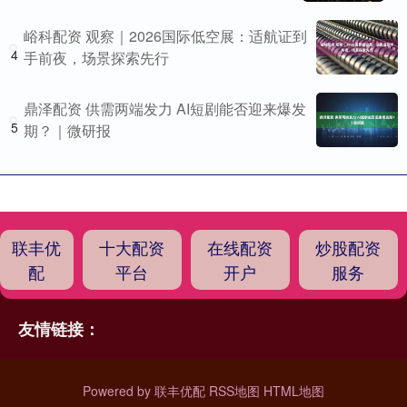
峪科配资 观察｜2026国际低空展：适航证到
4
手前夜，场景探索先行
鼎泽配资 供需两端发力 AI短剧能否迎来爆发
5
期？｜微研报
联丰优
十大配资
在线配资
炒股配资
配
平台
开户
服务
友情链接：
Powered by
联丰优配
RSS地图
HTML地图