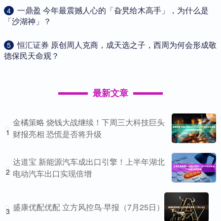
​一鼎盈 今年最震撼人心的「旮旯给木高手」，为什么是
4
「沙湖神」？
​恒汇证券 原创周人克商，成天选之子，西周为何会形成敬
5
德保民天命观？
最新文章
金橘策略 烧钱大战继续！下周三大科技巨头
1
财报亮相 恐慌是否将升级
达道宝 新能源汽车成出口引擎！上半年湖北
2
电动汽车出口实现倍增
盛康优配优配 立方风控鸟·早报（7月25日）
3