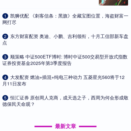
​凯狮优配 《刺客信条：黑旗》全藏宝图位置，海盗财富一
1
网打尽
​东方财富配资 奥迪、小鹏、吉利领衔，十月工信部新车盘
2
点
​顺策略 中证500ETF博时: 博时中证500交易型开放式指数
3
证券投资基金2025年第3季度报告
​大发配资 燃油+插混+纯电三种动力 五菱星光560将于12
4
月11日发布
​恒汇证券 原创周人克商，成天选之子，西周为何会形成敬
5
德保民天命观？
最新文章