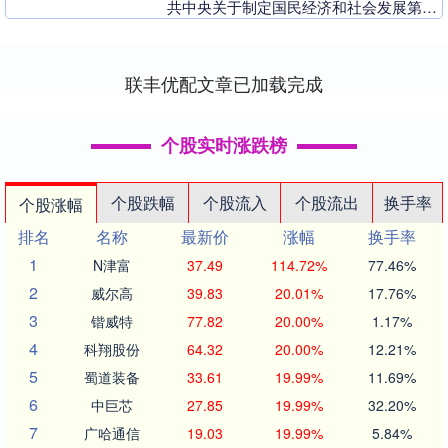
共中央关于制定国民经济和社会发展第十
五个五年规划的建议》（下称《建
议》），擘画出未来....
联丰优配文章已加载完成
个股实时涨跌榜
个股跌幅
个股流入
个股流出
换手率
个股涨幅
排名
名称
最新价
涨幅
换手率
1
N津富
37.49
114.72%
77.46%
2
威尔高
39.83
20.01%
17.76%
3
锴威特
77.82
20.00%
1.17%
4
科翔股份
64.32
20.00%
12.21%
5
蜀道装备
33.61
19.99%
11.69%
6
中巨芯
27.85
19.99%
32.20%
7
广哈通信
19.03
19.99%
5.84%