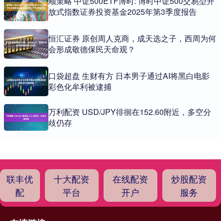
顺策略 中证500ETF博时: 博时中证500交易型开
放式指数证券投资基金2025年第3季度报告
恒汇证券 原创周人克商，成天选之子，西周为何
会形成敬德保民天命观？
口袋超盘 生财有方 日本男子通过AI将黑白电影
彩色化牟利被逮捕
万利配资 USD/JPY徘徊在152.60附近，多空分
歧仍存
联丰优
十大配资
在线配资
炒股配资
配
平台
开户
服务