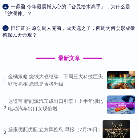
​一鼎盈 今年最震撼人心的「旮旯给木高手」，为什么是
4
「沙湖神」？
​恒汇证券 原创周人克商，成天选之子，西周为何会形成敬
5
德保民天命观？
最新文章
金橘策略 烧钱大战继续！下周三大科技巨头
1
财报亮相 恐慌是否将升级
达道宝 新能源汽车成出口引擎！上半年湖北
2
电动汽车出口实现倍增
盛康优配优配 立方风控鸟·早报（7月25日）
3