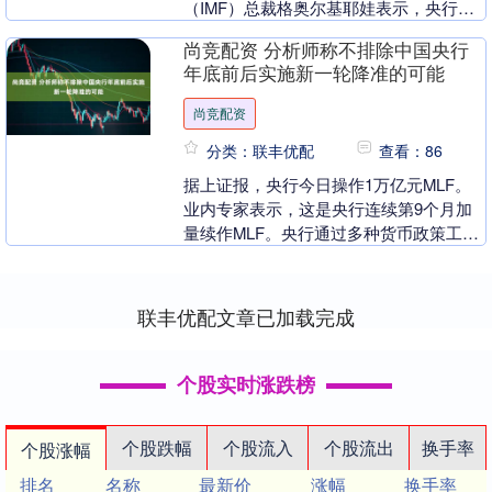
（IMF）总裁格奥尔基耶娃表示，央行独
立性对经济运行至关重要，并公开支持正
尚竞配资 分析师称不排除中国央行
面临特朗普....
年底前后实施新一轮降准的可能
尚竞配资
分类：联丰优配
查看：86
据上证报，央行今日操作1万亿元MLF。
业内专家表示，这是央行连续第9个月加
量续作MLF。央行通过多种货币政策工具
维持流动性充裕，有利于引导金融机构加
大信贷投放尚....
联丰优配文章已加载完成
个股实时涨跌榜
个股跌幅
个股流入
个股流出
换手率
个股涨幅
排名
名称
最新价
涨幅
换手率