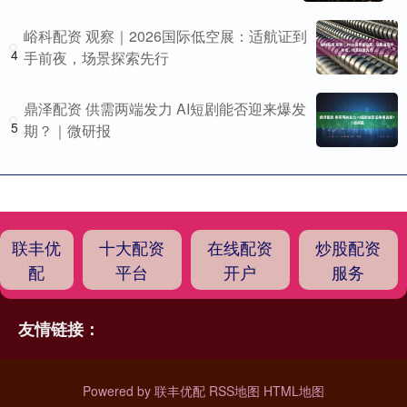
峪科配资 观察｜2026国际低空展：适航证到
4
手前夜，场景探索先行
鼎泽配资 供需两端发力 AI短剧能否迎来爆发
5
期？｜微研报
联丰优
十大配资
在线配资
炒股配资
配
平台
开户
服务
友情链接：
Powered by
联丰优配
RSS地图
HTML地图