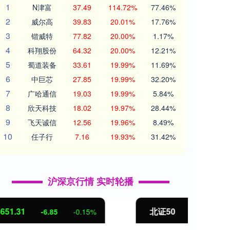
1
N津富
37.49
114.72%
77.46%
2
威尔高
39.83
20.01%
17.76%
3
锴威特
77.82
20.00%
1.17%
4
科翔股份
64.32
20.00%
12.21%
5
蜀道装备
33.61
19.99%
11.69%
6
中巨芯
27.85
19.99%
32.20%
7
广哈通信
19.03
19.99%
5.84%
8
欣天科技
18.02
19.97%
28.44%
9
飞天诚信
12.56
19.96%
8.49%
10
任子行
7.16
19.93%
31.42%
沪深京行情 实时轮播
北证50
1122.88
创业
3.42
0.30%