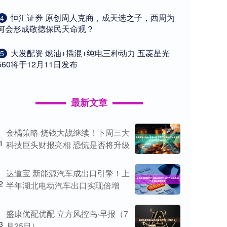
​恒汇证券 原创周人克商，成天选之子，西周为
4
何会形成敬德保民天命观？
​大发配资 燃油+插混+纯电三种动力 五菱星光
5
560将于12月11日发布
最新文章
金橘策略 烧钱大战继续！下周三大
1
科技巨头财报亮相 恐慌是否将升级
达道宝 新能源汽车成出口引擎！上
2
半年湖北电动汽车出口实现倍增
盛康优配优配 立方风控鸟·早报（7
3
月25日）