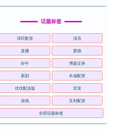
话题标签
泽巨配资
演员
直播
爱德
好牛
博盈证券
新剧
长城配资
优优配送版
官宣
游戏
互利配资
全部话题标签