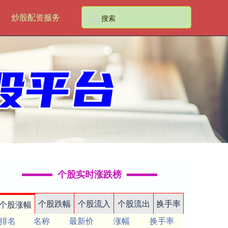
炒股配资服务
个股实时涨跌榜
个股跌幅
个股流入
个股流出
换手率
个股涨幅
排名
名称
最新价
涨幅
换手率