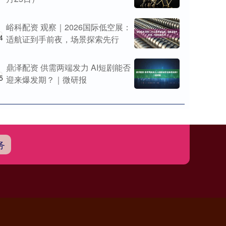
峪科配资 观察｜2026国际低空展：
4
适航证到手前夜，场景探索先行
鼎泽配资 供需两端发力 AI短剧能否
5
迎来爆发期？｜微研报
务