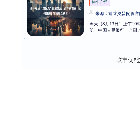
尚牛在线
来源：迪莱奥普配资官
今天（8月13日）上午1
部、中国人民银行、金融监
联丰优配
深证成指
14110.12
2
0.57%
-34.08
-0.