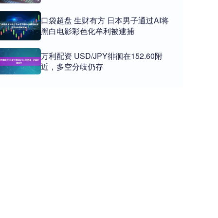
口袋超盘 生财有方 日本男子通过AI将
黑白电影彩色化牟利被逮捕
万利配资 USD/JPY徘徊在152.60附
近，多空分歧仍存