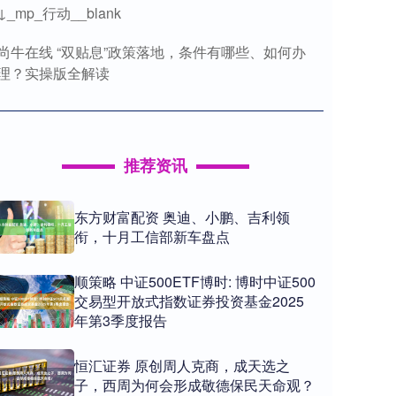
↓_mp_行动__blank
尚牛在线 “双贴息”政策落地，条件有哪些、如何办
理？实操版全解读
推荐资讯
东方财富配资 奥迪、小鹏、吉利领
衔，十月工信部新车盘点
顺策略 中证500ETF博时: 博时中证500
交易型开放式指数证券投资基金2025
年第3季度报告
恒汇证券 原创周人克商，成天选之
子，西周为何会形成敬德保民天命观？