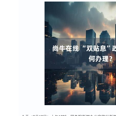
深证成指
14238.18
1
0.19%
128.06
0.