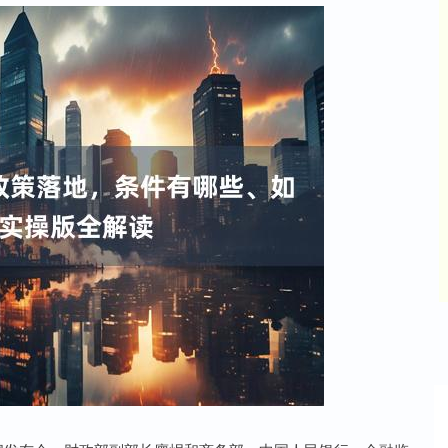
沪深300
4679.74
91%
28.43
0.61%