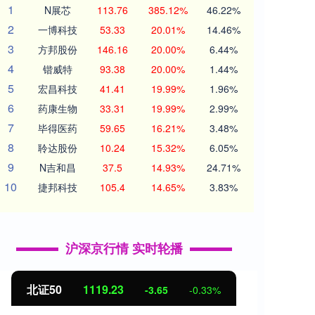
1
N展芯
113.76
385.12%
46.22%
2
一博科技
53.33
20.01%
14.46%
3
方邦股份
146.16
20.00%
6.44%
4
锴威特
93.38
20.00%
1.44%
5
宏昌科技
41.41
19.99%
1.96%
6
药康生物
33.31
19.99%
2.99%
7
毕得医药
59.65
16.21%
3.48%
8
聆达股份
10.24
15.32%
6.05%
9
N吉和昌
37.5
14.93%
24.71%
10
捷邦科技
105.4
14.65%
3.83%
沪深京行情 实时轮播
北证50
1119.41
创业
-3.47
-0.31%