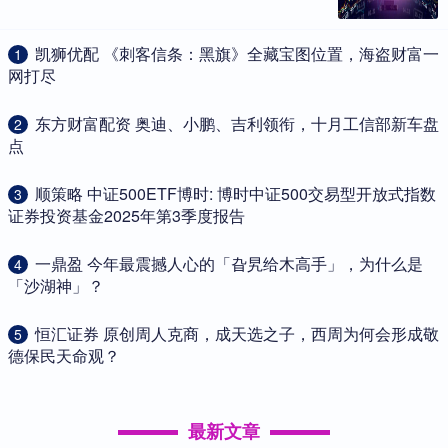
​凯狮优配 《刺客信条：黑旗》全藏宝图位置，海盗财富一
1
网打尽
​东方财富配资 奥迪、小鹏、吉利领衔，十月工信部新车盘
2
点
​顺策略 中证500ETF博时: 博时中证500交易型开放式指数
3
证券投资基金2025年第3季度报告
​一鼎盈 今年最震撼人心的「旮旯给木高手」，为什么是
4
「沙湖神」？
​恒汇证券 原创周人克商，成天选之子，西周为何会形成敬
5
德保民天命观？
最新文章