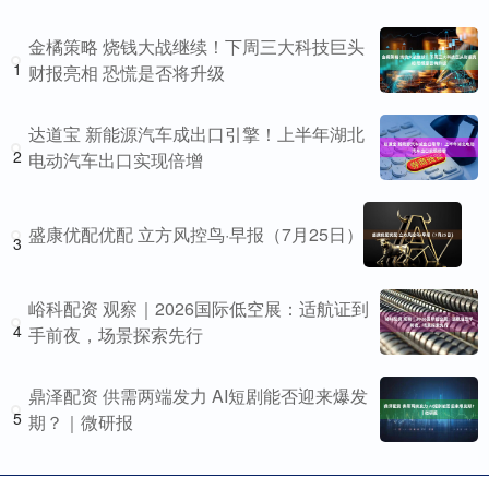
金橘策略 烧钱大战继续！下周三大科技巨头
1
财报亮相 恐慌是否将升级
达道宝 新能源汽车成出口引擎！上半年湖北
2
电动汽车出口实现倍增
盛康优配优配 立方风控鸟·早报（7月25日）
3
峪科配资 观察｜2026国际低空展：适航证到
4
手前夜，场景探索先行
鼎泽配资 供需两端发力 AI短剧能否迎来爆发
5
期？｜微研报