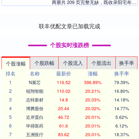
两册共 209 页完整无缺，既收录阳宅布局
的核心秘诀，又详解各类煞气的化解大
法，体系完备....
联丰优配文章已加载完成
个股实时涨跌榜
个股跌幅
个股流入
个股流出
换手率
个股涨幅
排名
名称
最新价
涨幅
换手率
1
N展芯
116.52
396.89%
79.39%
2
锐翔智能
110.02
20.21%
16.80%
3
志特新材
14.8
20.03%
14.18%
4
博腾股份
20.44
20.02%
14.77%
5
近岸蛋白
46.72
20.01%
5.62%
6
毕得医药
61.6
20.01%
6.12%
7
五洲医疗
83.62
20.01%
18.37%