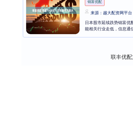
锦富优配
来源：越大配资网平台
日本股市延续跌势锦富优配
能相关行业走低，信息通信
联丰优配
深证成指
14311.01
8
1.02%
200.89
1.