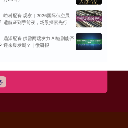
峪科配资 观察｜2026国际低空展：
4
适航证到手前夜，场景探索先行
鼎泽配资 供需两端发力 AI短剧能否
5
迎来爆发期？｜微研报
务