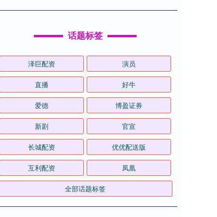
话题标签
泽巨配资
演员
直播
好牛
爱德
博盈证券
新剧
官宣
长城配资
优优配送版
互利配资
凤凰
全部话题标签