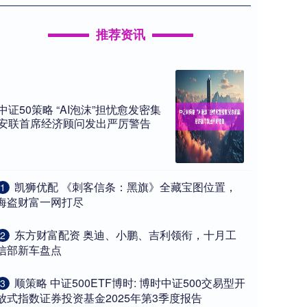
推荐资讯
中证50策略 “AI泡沫”担忧愈发密集
安联首席经济顾问发出严厉警告
​凯狮优配 《刺客信条：黑旗》全藏宝图位置，
1
海盗财富一网打尽
​东方财富配资 奥迪、小鹏、吉利领衔，十月工
2
信部新车盘点
​顺策略 中证500ETF博时: 博时中证500交易型开
3
放式指数证券投资基金2025年第3季度报告