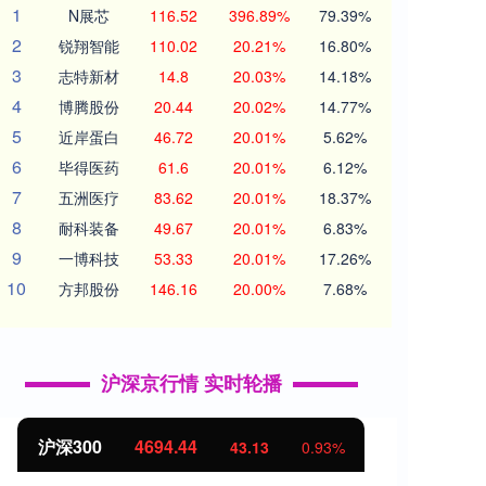
1
N展芯
116.52
396.89%
79.39%
2
锐翔智能
110.02
20.21%
16.80%
3
志特新材
14.8
20.03%
14.18%
4
博腾股份
20.44
20.02%
14.77%
5
近岸蛋白
46.72
20.01%
5.62%
6
毕得医药
61.6
20.01%
6.12%
7
五洲医疗
83.62
20.01%
18.37%
8
耐科装备
49.67
20.01%
6.83%
9
一博科技
53.33
20.01%
17.26%
10
方邦股份
146.16
20.00%
7.68%
沪深京行情 实时轮播
北证50
1134.24
创业
11.37
1.01%