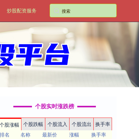
炒股配资服务
个股实时涨跌榜
个股跌幅
个股流入
个股流出
换手率
个股涨幅
排名
名称
最新价
涨幅
换手率