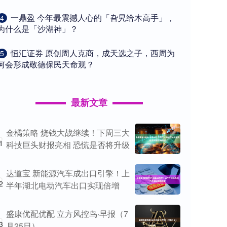
​一鼎盈 今年最震撼人心的「旮旯给木高手」，
4
为什么是「沙湖神」？
​恒汇证券 原创周人克商，成天选之子，西周为
5
何会形成敬德保民天命观？
最新文章
金橘策略 烧钱大战继续！下周三大
1
科技巨头财报亮相 恐慌是否将升级
达道宝 新能源汽车成出口引擎！上
2
半年湖北电动汽车出口实现倍增
盛康优配优配 立方风控鸟·早报（7
3
月25日）