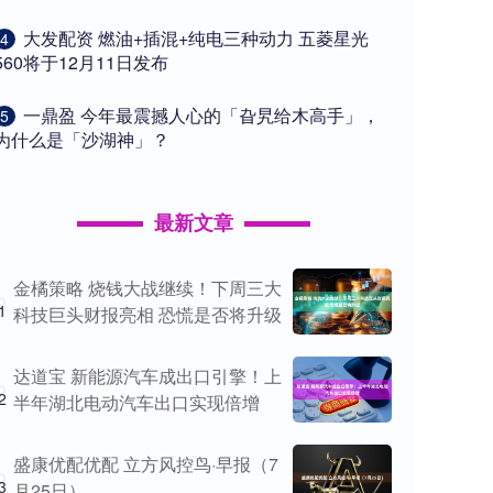
​大发配资 燃油+插混+纯电三种动力 五菱星光
4
560将于12月11日发布
​一鼎盈 今年最震撼人心的「旮旯给木高手」，
5
为什么是「沙湖神」？
最新文章
金橘策略 烧钱大战继续！下周三大
1
科技巨头财报亮相 恐慌是否将升级
达道宝 新能源汽车成出口引擎！上
2
半年湖北电动汽车出口实现倍增
盛康优配优配 立方风控鸟·早报（7
3
月25日）