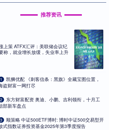
推荐资讯
涨上策 ATFX汇评：美联储会议纪
要称，就业增长放缓，失业率上升
​凯狮优配 《刺客信条：黑旗》全藏宝图位置，
1
海盗财富一网打尽
​东方财富配资 奥迪、小鹏、吉利领衔，十月工
2
信部新车盘点
​顺策略 中证500ETF博时: 博时中证500交易型开
3
放式指数证券投资基金2025年第3季度报告