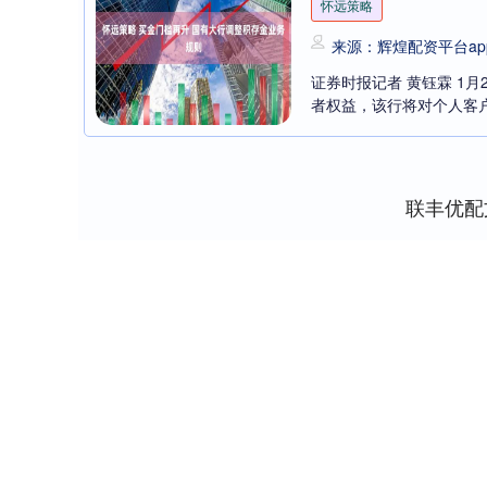
怀远策略
来源：辉煌配资平台ap
证券时报记者 黄钰霖 1
者权益，该行将对个人客户
联丰优配
深证成指
14245.68
0
0.71%
135.56
0.