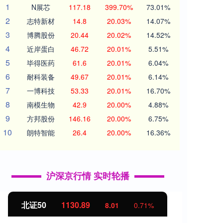
1
N展芯
117.18
399.70%
73.01%
2
志特新材
14.8
20.03%
14.07%
3
博腾股份
20.44
20.02%
14.52%
4
近岸蛋白
46.72
20.01%
5.51%
5
毕得医药
61.6
20.01%
6.04%
6
耐科装备
49.67
20.01%
6.14%
7
一博科技
53.33
20.01%
16.70%
8
南模生物
42.9
20.00%
4.88%
9
方邦股份
146.16
20.00%
6.75%
10
朗特智能
26.4
20.00%
16.36%
沪深京行情 实时轮播
北证50
1130.92
创业
8.04
0.72%