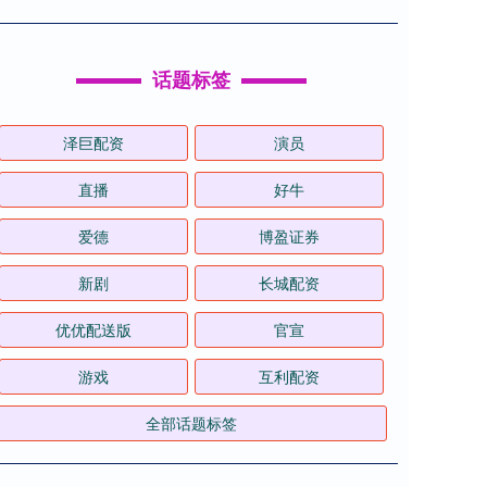
话题标签
泽巨配资
演员
直播
好牛
爱德
博盈证券
新剧
长城配资
优优配送版
官宣
游戏
互利配资
全部话题标签