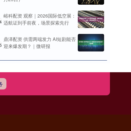
峪科配资 观察｜2026国际低空展：
4
适航证到手前夜，场景探索先行
鼎泽配资 供需两端发力 AI短剧能否
5
迎来爆发期？｜微研报
务