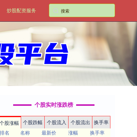
炒股配资服务
个股实时涨跌榜
个股跌幅
个股流入
个股流出
换手率
个股涨幅
排名
名称
最新价
涨幅
换手率