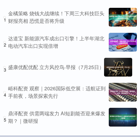
金橘策略 烧钱大战继续！下周三大科技巨头
1
财报亮相 恐慌是否将升级
达道宝 新能源汽车成出口引擎！上半年湖北
2
电动汽车出口实现倍增
盛康优配优配 立方风控鸟·早报（7月25日）
3
峪科配资 观察｜2026国际低空展：适航证到
4
手前夜，场景探索先行
鼎泽配资 供需两端发力 AI短剧能否迎来爆发
5
期？｜微研报