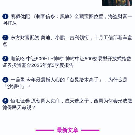
​凯狮优配 《刺客信条：黑旗》全藏宝图位置，海盗财富一
1
网打尽
​东方财富配资 奥迪、小鹏、吉利领衔，十月工信部新车盘
2
点
​顺策略 中证500ETF博时: 博时中证500交易型开放式指数
3
证券投资基金2025年第3季度报告
​一鼎盈 今年最震撼人心的「旮旯给木高手」，为什么是
4
「沙湖神」？
​恒汇证券 原创周人克商，成天选之子，西周为何会形成敬
5
德保民天命观？
最新文章