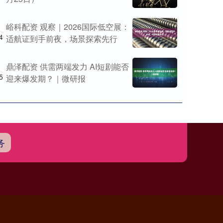
峪科配资 观察｜2026国际低空展：
4
适航证到手前夜，场景探索先行
鼎泽配资 供需两端发力 AI短剧能否
5
迎来爆发期？｜微研报
务