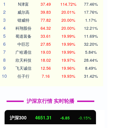
1
N津富
37.49
114.72%
77.46%
2
威尔高
39.83
20.01%
17.76%
3
锴威特
77.82
20.00%
1.17%
4
科翔股份
64.32
20.00%
12.21%
5
蜀道装备
33.61
19.99%
11.69%
6
中巨芯
27.85
19.99%
32.20%
7
广哈通信
19.03
19.99%
5.84%
8
欣天科技
18.02
19.97%
28.44%
9
飞天诚信
12.56
19.96%
8.49%
10
任子行
7.16
19.93%
31.42%
沪深京行情 实时轮播
沪深300
4651.31
北证
-6.85
-0.15%