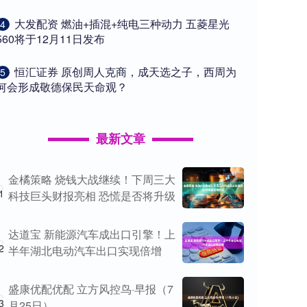
​大发配资 燃油+插混+纯电三种动力 五菱星光
4
560将于12月11日发布
​恒汇证券 原创周人克商，成天选之子，西周为
5
何会形成敬德保民天命观？
最新文章
金橘策略 烧钱大战继续！下周三大
1
科技巨头财报亮相 恐慌是否将升级
达道宝 新能源汽车成出口引擎！上
2
半年湖北电动汽车出口实现倍增
盛康优配优配 立方风控鸟·早报（7
3
月25日）