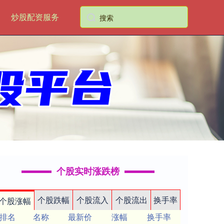
炒股配资服务
个股实时涨跌榜
个股跌幅
个股流入
个股流出
换手率
个股涨幅
排名
名称
最新价
涨幅
换手率