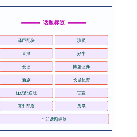
话题标签
泽巨配资
演员
直播
好牛
爱德
博盈证券
新剧
长城配资
优优配送版
官宣
互利配资
凤凰
全部话题标签