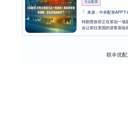
大众配资
来源：中承配资APP下
特朗普政府正在策划一项
会让前往美国的游客面临前
联丰优配
上证指数
3900.35
-0.01%
21.92
0.57