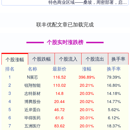
特色商业区域——桑坡，周密部署，启
动“城势而上”专项市场走访活动，组织精
锐客户经理团队....
联丰优配文章已加载完成
个股实时涨跌榜
个股跌幅
个股流入
个股流出
换手率
个股涨幅
排名
名称
最新价
涨幅
换手率
1
N展芯
116.52
396.89%
79.39%
2
锐翔智能
110.02
20.21%
16.80%
3
志特新材
14.8
20.03%
14.18%
4
博腾股份
20.44
20.02%
14.77%
5
近岸蛋白
46.72
20.01%
5.62%
6
毕得医药
61.6
20.01%
6.12%
7
五洲医疗
83.62
20.01%
18.37%