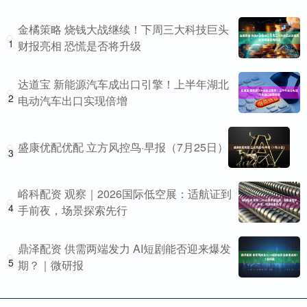
金橘策略 烧钱大战继续！下周三大科技巨头
1
财报亮相 恐慌是否将升级
达道宝 新能源汽车成出口引擎！上半年湖北
2
电动汽车出口实现倍增
盛康优配优配 立方风控鸟·早报（7月25日）
3
峪科配资 观察｜2026国际低空展：适航证到
4
手前夜，场景探索先行
鼎泽配资 供需两端发力 AI短剧能否迎来爆发
5
期？｜微研报