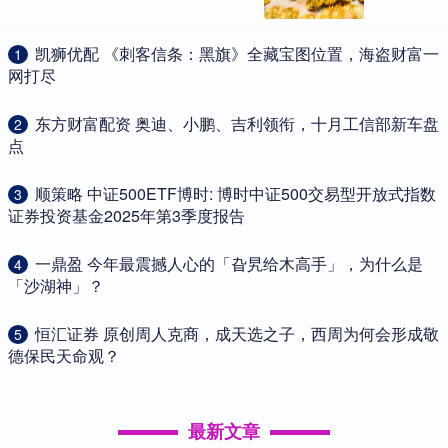
​凯狮优配 《刺客信条：黑旗》全藏宝图位置，海盗财富一
1
网打尽
​东方财富配资 奥迪、小鹏、吉利领衔，十月工信部新车盘
2
点
​顺策略 中证500ETF博时: 博时中证500交易型开放式指数
3
证券投资基金2025年第3季度报告
​一鼎盈 今年最震撼人心的「旮旯给木高手」，为什么是
4
「沙湖神」？
​恒汇证券 原创周人克商，成天选之子，西周为何会形成敬
5
德保民天命观？
最新文章