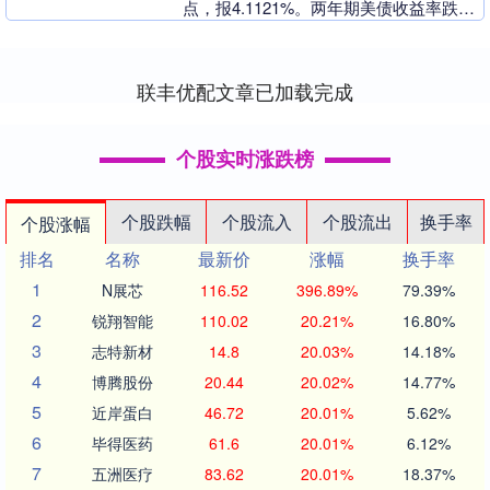
点，报4.1121%。两年期美债收益率跌
1.63个基点，报3.4627%；....
联丰优配文章已加载完成
个股实时涨跌榜
个股跌幅
个股流入
个股流出
换手率
个股涨幅
排名
名称
最新价
涨幅
换手率
1
N展芯
116.52
396.89%
79.39%
2
锐翔智能
110.02
20.21%
16.80%
3
志特新材
14.8
20.03%
14.18%
4
博腾股份
20.44
20.02%
14.77%
5
近岸蛋白
46.72
20.01%
5.62%
6
毕得医药
61.6
20.01%
6.12%
7
五洲医疗
83.62
20.01%
18.37%