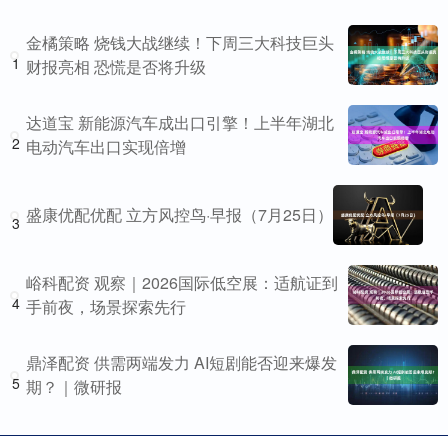
金橘策略 烧钱大战继续！下周三大科技巨头
1
财报亮相 恐慌是否将升级
达道宝 新能源汽车成出口引擎！上半年湖北
2
电动汽车出口实现倍增
盛康优配优配 立方风控鸟·早报（7月25日）
3
峪科配资 观察｜2026国际低空展：适航证到
4
手前夜，场景探索先行
鼎泽配资 供需两端发力 AI短剧能否迎来爆发
5
期？｜微研报