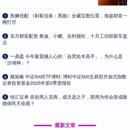
​凯狮优配 《刺客信条：黑旗》全藏宝图位置，海盗财富一
1
网打尽
​东方财富配资 奥迪、小鹏、吉利领衔，十月工信部新车盘
2
点
​一鼎盈 今年最震撼人心的「旮旯给木高手」，为什么是
3
「沙湖神」？
​顺策略 中证500ETF博时: 博时中证500交易型开放式指数
4
证券投资基金2025年第3季度报告
​恒汇证券 原创周人克商，成天选之子，西周为何会形成敬
5
德保民天命观？
最新文章