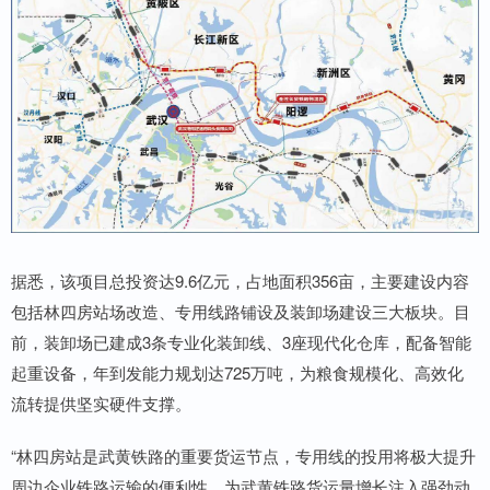
据悉，该项目总投资达9.6亿元，占地面积356亩，主要建设内容
包括林四房站场改造、专用线路铺设及装卸场建设三大板块。目
前，装卸场已建成3条专业化装卸线、3座现代化仓库，配备智能
起重设备，年到发能力规划达725万吨，为粮食规模化、高效化
流转提供坚实硬件支撑。
“林四房站是武黄铁路的重要货运节点，专用线的投用将极大提升
周边企业铁路运输的便利性，为武黄铁路货运量增长注入强劲动