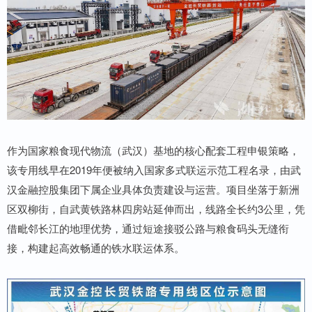
作为国家粮食现代物流（武汉）基地的核心配套工程申银策略，
该专用线早在2019年便被纳入国家多式联运示范工程名录，由武
汉金融控股集团下属企业具体负责建设与运营。项目坐落于新洲
区双柳街，自武黄铁路林四房站延伸而出，线路全长约3公里，凭
借毗邻长江的地理优势，通过短途接驳公路与粮食码头无缝衔
接，构建起高效畅通的铁水联运体系。