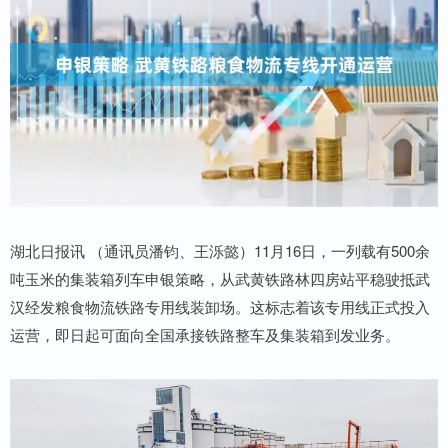
湖北日报讯 （通讯员潘钧、王泺懿）11月16日，一列载有500余
吨玉米的集装箱列车申银策略，从武黄铁路林四房站平稳驶抵武
汉经发粮食物流铁路专用线装卸场。这标志着该专用线正式投入
运营，即日起可面向全国承接铁路整车及集装箱到发业务。