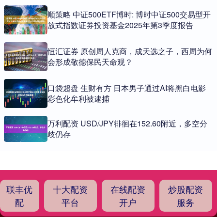
顺策略 中证500ETF博时: 博时中证500交易型开
放式指数证券投资基金2025年第3季度报告
恒汇证券 原创周人克商，成天选之子，西周为何
会形成敬德保民天命观？
口袋超盘 生财有方 日本男子通过AI将黑白电影
彩色化牟利被逮捕
万利配资 USD/JPY徘徊在152.60附近，多空分
歧仍存
联丰优
十大配资
在线配资
炒股配资
配
平台
开户
服务