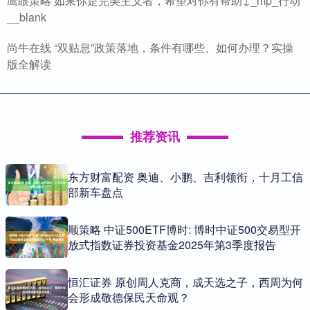
鹰眼策略 如果你是完美主义者，希望对你有帮助↓_mp_行动
__blank
尚牛在线 “双贴息”政策落地，条件有哪些、如何办理？实操
版全解读
推荐资讯
东方财富配资 奥迪、小鹏、吉利领衔，十月工信
部新车盘点
顺策略 中证500ETF博时: 博时中证500交易型开
放式指数证券投资基金2025年第3季度报告
恒汇证券 原创周人克商，成天选之子，西周为何
会形成敬德保民天命观？