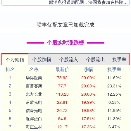
部消息报道赚配网，法国将参加在格陵兰
岛举行的一场欧洲多国演习。 报道说，法
军小型....
联丰优配文章已加载完成
个股实时涨跌榜
个股跌幅
个股流入
个股流出
换手率
个股涨幅
排名
名称
最新价
涨幅
换手率
1
毕得医药
73.92
20.00%
11.62%
2
百普赛斯
77.7
20.00%
23.31%
3
北方长龙
113.23
20.00%
12.25%
4
蓝盾光电
22.81
19.99%
0.58%
5
信濠光电
20.72
19.98%
11.95%
6
近岸蛋白
54.9
17.51%
11.39%
7
海正生材
12.17
17.36%
6.47%