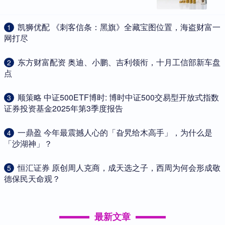
​凯狮优配 《刺客信条：黑旗》全藏宝图位置，海盗财富一
1
网打尽
​东方财富配资 奥迪、小鹏、吉利领衔，十月工信部新车盘
2
点
​顺策略 中证500ETF博时: 博时中证500交易型开放式指数
3
证券投资基金2025年第3季度报告
​一鼎盈 今年最震撼人心的「旮旯给木高手」，为什么是
4
「沙湖神」？
​恒汇证券 原创周人克商，成天选之子，西周为何会形成敬
5
德保民天命观？
最新文章