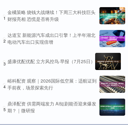
金橘策略 烧钱大战继续！下周三大科技巨头
1
财报亮相 恐慌是否将升级
达道宝 新能源汽车成出口引擎！上半年湖北
2
电动汽车出口实现倍增
盛康优配优配 立方风控鸟·早报（7月25日）
3
峪科配资 观察｜2026国际低空展：适航证到
4
手前夜，场景探索先行
鼎泽配资 供需两端发力 AI短剧能否迎来爆发
5
期？｜微研报