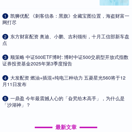
​凯狮优配 《刺客信条：黑旗》全藏宝图位置，海盗财富一
1
网打尽
​东方财富配资 奥迪、小鹏、吉利领衔，十月工信部新车盘
2
点
​顺策略 中证500ETF博时: 博时中证500交易型开放式指数
3
证券投资基金2025年第3季度报告
​大发配资 燃油+插混+纯电三种动力 五菱星光560将于12
4
月11日发布
​一鼎盈 今年最震撼人心的「旮旯给木高手」，为什么是
5
「沙湖神」？
最新文章