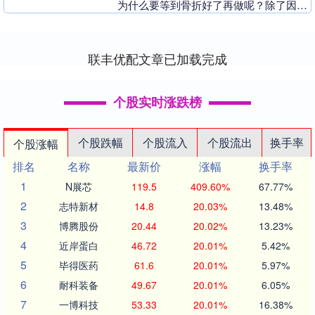
为什么要等到骨折好了再做呢？除了因骨
折的确无法做的事，比如大量走路，有些
事用不....
联丰优配文章已加载完成
个股实时涨跌榜
个股跌幅
个股流入
个股流出
换手率
个股涨幅
排名
名称
最新价
涨幅
换手率
1
N展芯
119.5
409.60%
67.77%
2
志特新材
14.8
20.03%
13.48%
3
博腾股份
20.44
20.02%
13.23%
4
近岸蛋白
46.72
20.01%
5.42%
5
毕得医药
61.6
20.01%
5.97%
6
耐科装备
49.67
20.01%
6.05%
7
一博科技
53.33
20.01%
16.38%