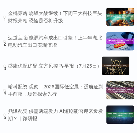
金橘策略 烧钱大战继续！下周三大科技巨头
1
财报亮相 恐慌是否将升级
达道宝 新能源汽车成出口引擎！上半年湖北
2
电动汽车出口实现倍增
盛康优配优配 立方风控鸟·早报（7月25日）
3
峪科配资 观察｜2026国际低空展：适航证到
4
手前夜，场景探索先行
鼎泽配资 供需两端发力 AI短剧能否迎来爆发
5
期？｜微研报