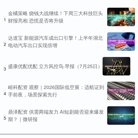
金橘策略 烧钱大战继续！下周三大科技巨头
1
财报亮相 恐慌是否将升级
达道宝 新能源汽车成出口引擎！上半年湖北
2
电动汽车出口实现倍增
盛康优配优配 立方风控鸟·早报（7月25日）
3
峪科配资 观察｜2026国际低空展：适航证到
4
手前夜，场景探索先行
鼎泽配资 供需两端发力 AI短剧能否迎来爆发
5
期？｜微研报