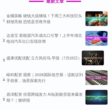
最新文章
金橘策略 烧钱大战继续！下周三大科技巨头
1
财报亮相 恐慌是否将升级
达道宝 新能源汽车成出口引擎！上半年湖北
2
电动汽车出口实现倍增
盛康优配优配 立方风控鸟·早报（7月25日）
3
峪科配资 观察｜2026国际低空展：适航证到
4
手前夜，场景探索先行
鼎泽配资 供需两端发力 AI短剧能否迎来爆发
5
期？｜微研报