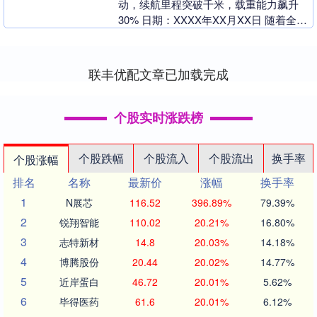
动，续航里程突破千米，载重能力飙升
30% 日期：XXXX年XX月XX日 随着全球
对环保和可持续发展的呼声日益高涨，电
动汽车市场....
联丰优配文章已加载完成
个股实时涨跌榜
个股跌幅
个股流入
个股流出
换手率
个股涨幅
排名
名称
最新价
涨幅
换手率
1
N展芯
116.52
396.89%
79.39%
2
锐翔智能
110.02
20.21%
16.80%
3
志特新材
14.8
20.03%
14.18%
4
博腾股份
20.44
20.02%
14.77%
5
近岸蛋白
46.72
20.01%
5.62%
6
毕得医药
61.6
20.01%
6.12%