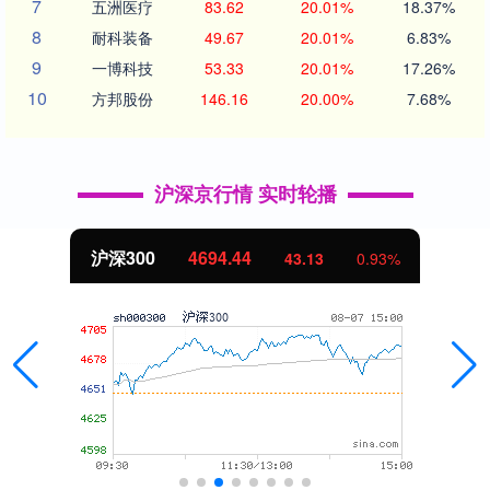
7
五洲医疗
83.62
20.01%
18.37%
8
耐科装备
49.67
20.01%
6.83%
9
一博科技
53.33
20.01%
17.26%
10
方邦股份
146.16
20.00%
7.68%
沪深京行情 实时轮播
深300
4694.44
43.13
0.93%