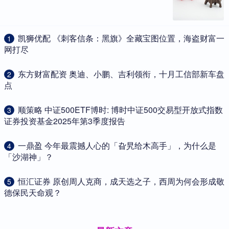
​凯狮优配 《刺客信条：黑旗》全藏宝图位置，海盗财富一
1
网打尽
​东方财富配资 奥迪、小鹏、吉利领衔，十月工信部新车盘
2
点
​顺策略 中证500ETF博时: 博时中证500交易型开放式指数
3
证券投资基金2025年第3季度报告
​一鼎盈 今年最震撼人心的「旮旯给木高手」，为什么是
4
「沙湖神」？
​恒汇证券 原创周人克商，成天选之子，西周为何会形成敬
5
德保民天命观？