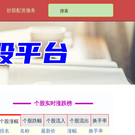
炒股配资服务
个股实时涨跌榜
个股跌幅
个股流入
个股流出
换手率
个股涨幅
排名
名称
最新价
涨幅
换手率