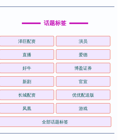
话题标签
泽巨配资
演员
直播
爱德
好牛
博盈证券
新剧
官宣
长城配资
优优配送版
凤凰
游戏
全部话题标签