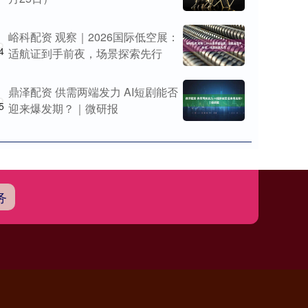
峪科配资 观察｜2026国际低空展：
4
适航证到手前夜，场景探索先行
鼎泽配资 供需两端发力 AI短剧能否
5
迎来爆发期？｜微研报
务