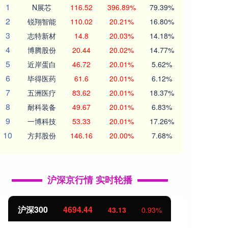
1
N展芯
116.52
396.89%
79.39%
2
锐翔智能
110.02
20.21%
16.80%
3
志特新材
14.8
20.03%
14.18%
4
博腾股份
20.44
20.02%
14.77%
5
近岸蛋白
46.72
20.01%
5.62%
6
毕得医药
61.6
20.01%
6.12%
7
五洲医疗
83.62
20.01%
18.37%
8
耐科装备
49.67
20.01%
6.83%
9
一博科技
53.33
20.01%
17.26%
10
方邦股份
146.16
20.00%
7.68%
沪深京行情 实时轮播
0
4694.44
北证50
113
43.13
0.93%