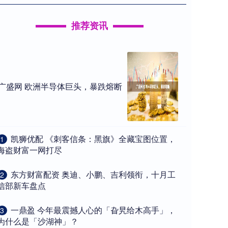
推荐资讯
广盛网 欧洲半导体巨头，暴跌熔断
​凯狮优配 《刺客信条：黑旗》全藏宝图位置，
1
海盗财富一网打尽
​东方财富配资 奥迪、小鹏、吉利领衔，十月工
2
信部新车盘点
​一鼎盈 今年最震撼人心的「旮旯给木高手」，
3
为什么是「沙湖神」？