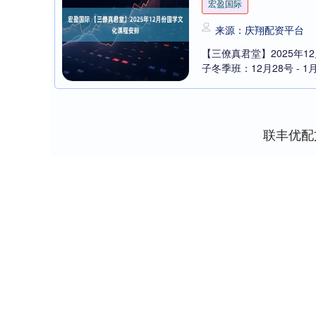
宏盈国际
来源：庆翔配资平台
【三僚真君堂】2025年
子冬季班：12月28号 - 1
联丰优配
上证指数
3940.04
39.68
1.02%