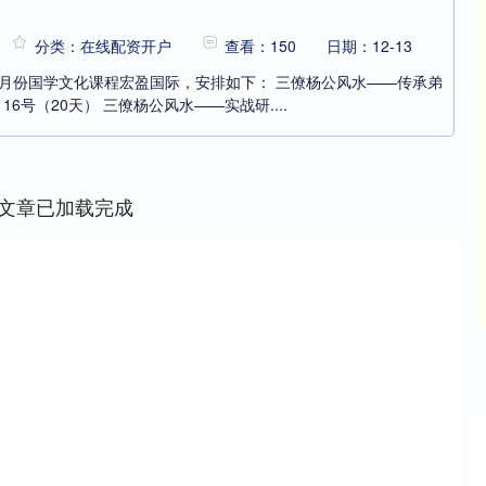
分类：在线配资开户
查看：150
日期：12-13
12月份国学文化课程宏盈国际，安排如下： 三僚杨公风水——传承弟
月16号（20天） 三僚杨公风水——实战研....
文章已加载完成
深证成指
14311.01
沪深30
200.89
1.42%