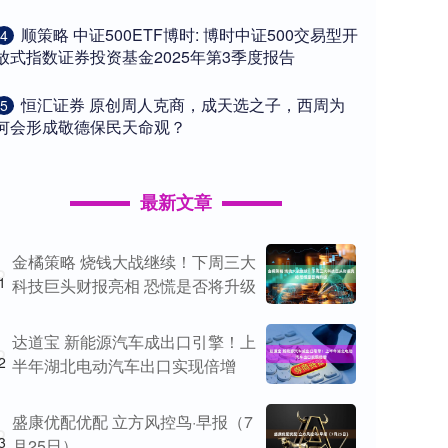
​顺策略 中证500ETF博时: 博时中证500交易型开
4
放式指数证券投资基金2025年第3季度报告
​恒汇证券 原创周人克商，成天选之子，西周为
5
何会形成敬德保民天命观？
最新文章
金橘策略 烧钱大战继续！下周三大
1
科技巨头财报亮相 恐慌是否将升级
达道宝 新能源汽车成出口引擎！上
2
半年湖北电动汽车出口实现倍增
盛康优配优配 立方风控鸟·早报（7
3
月25日）