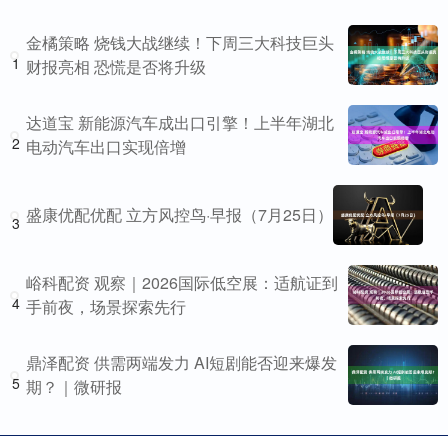
金橘策略 烧钱大战继续！下周三大科技巨头
1
财报亮相 恐慌是否将升级
达道宝 新能源汽车成出口引擎！上半年湖北
2
电动汽车出口实现倍增
盛康优配优配 立方风控鸟·早报（7月25日）
3
峪科配资 观察｜2026国际低空展：适航证到
4
手前夜，场景探索先行
鼎泽配资 供需两端发力 AI短剧能否迎来爆发
5
期？｜微研报