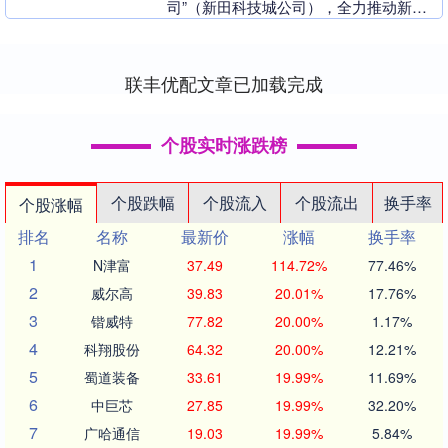
司”（新田科技城公司），全力推动新田
科技城210公顷创科用地发展。同时，经
行政长官批准，继....
联丰优配文章已加载完成
个股实时涨跌榜
个股跌幅
个股流入
个股流出
换手率
个股涨幅
排名
名称
最新价
涨幅
换手率
1
N津富
37.49
114.72%
77.46%
2
威尔高
39.83
20.01%
17.76%
3
锴威特
77.82
20.00%
1.17%
4
科翔股份
64.32
20.00%
12.21%
5
蜀道装备
33.61
19.99%
11.69%
6
中巨芯
27.85
19.99%
32.20%
7
广哈通信
19.03
19.99%
5.84%