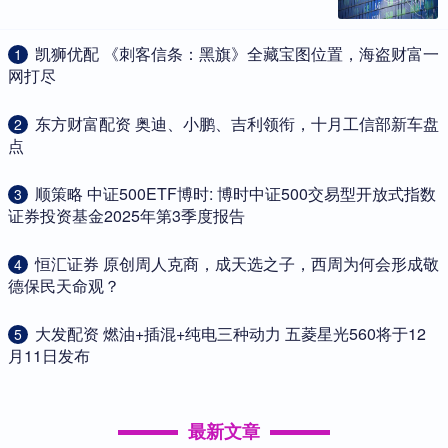
​凯狮优配 《刺客信条：黑旗》全藏宝图位置，海盗财富一
1
网打尽
​东方财富配资 奥迪、小鹏、吉利领衔，十月工信部新车盘
2
点
​顺策略 中证500ETF博时: 博时中证500交易型开放式指数
3
证券投资基金2025年第3季度报告
​恒汇证券 原创周人克商，成天选之子，西周为何会形成敬
4
德保民天命观？
​大发配资 燃油+插混+纯电三种动力 五菱星光560将于12
5
月11日发布
最新文章