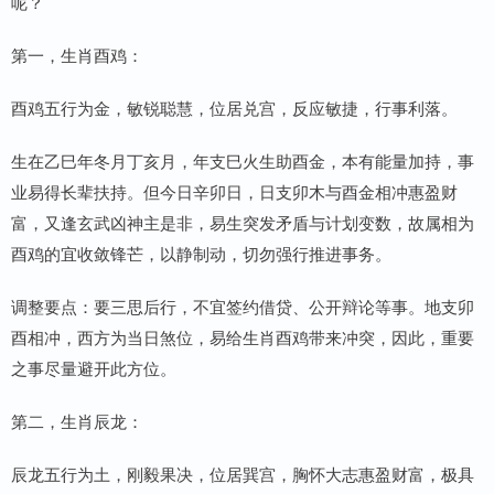
呢？
第一，生肖酉鸡：
酉鸡五行为金，敏锐聪慧，位居兑宫，反应敏捷，行事利落。
生在乙巳年冬月丁亥月，年支巳火生助酉金，本有能量加持，事
业易得长辈扶持。但今日辛卯日，日支卯木与酉金相冲惠盈财
富，又逢玄武凶神主是非，易生突发矛盾与计划变数，故属相为
酉鸡的宜收敛锋芒，以静制动，切勿强行推进事务。
调整要点：要三思后行，不宜签约借贷、公开辩论等事。地支卯
酉相冲，西方为当日煞位，易给生肖酉鸡带来冲突，因此，重要
之事尽量避开此方位。
第二，生肖辰龙：
辰龙五行为土，刚毅果决，位居巽宫，胸怀大志惠盈财富，极具