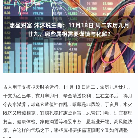
古人用干支模拟天时的运行。11 月 18 日周二，农历九月廿九，
干支为乙巳年丁亥月辛卯日。辛金清透锐利，生在立冬后，得月
令亥水滋养，却逢玄武值神作乱，暗藏是非风险。丁亥月，水火
既济又暗藏相克，宜稳扎稳打惠盈财富，忌冒进冲动。适宜整理
复盘、健康体检、家庭沟通等稳妥事务，忌新业开端、高风险决
策。在这样的气场之下，哪些属相要多需谨慎呢？又如何调整