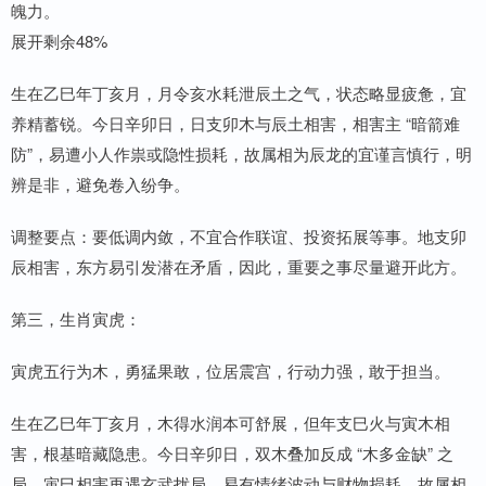
魄力。
展开剩余48%
生在乙巳年丁亥月，月令亥水耗泄辰土之气，状态略显疲惫，宜
养精蓄锐。今日辛卯日，日支卯木与辰土相害，相害主 “暗箭难
防”，易遭小人作祟或隐性损耗，故属相为辰龙的宜谨言慎行，明
辨是非，避免卷入纷争。
调整要点：要低调内敛，不宜合作联谊、投资拓展等事。地支卯
辰相害，东方易引发潜在矛盾，因此，重要之事尽量避开此方。
第三，生肖寅虎：
寅虎五行为木，勇猛果敢，位居震宫，行动力强，敢于担当。
生在乙巳年丁亥月，木得水润本可舒展，但年支巳火与寅木相
害，根基暗藏隐患。今日辛卯日，双木叠加反成 “木多金缺” 之
局，寅巳相害再遇玄武扰局，易有情绪波动与财物损耗，故属相