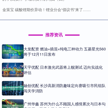
金策宝 碳酸锂期价异动！锂业分会“倡议书”来了……
推荐资讯
大发配资 燃油+插混+纯电三种动力 五菱星光560
将于12月11日发布
天宇优配 日本激光武器将上舰测试 迈向实战化
评估
融创优配 长沙高新消防趣味定向赛吸引市民组队
闯关学消防
广州华鑫 苏州为什么不顾国人感情累次与日本勾