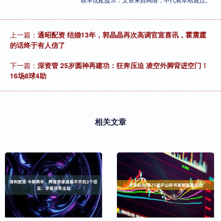
上一篇：
通昭配资 结婚13年，郭晶晶再次高调官宣喜讯，霍震霆
的话终于有人信了
下一篇：
深资管 25岁圆神再建功：狂奔压迫 凌空外脚背进空门！
16场8球4助
相关文章