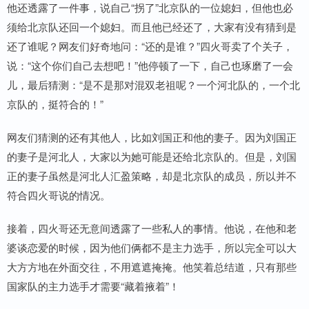
他还透露了一件事，说自己“拐了”北京队的一位媳妇，但他也必
须给北京队还回一个媳妇。而且他已经还了，大家有没有猜到是
还了谁呢？网友们好奇地问：“还的是谁？”四火哥卖了个关子，
说：“这个你们自己去想吧！”他停顿了一下，自己也琢磨了一会
儿，最后猜测：“是不是那对混双老祖呢？一个河北队的，一个北
京队的，挺符合的！”
网友们猜测的还有其他人，比如刘国正和他的妻子。因为刘国正
的妻子是河北人，大家以为她可能是还给北京队的。但是，刘国
正的妻子虽然是河北人汇盈策略，却是北京队的成员，所以并不
符合四火哥说的情况。
接着，四火哥还无意间透露了一些私人的事情。他说，在他和老
婆谈恋爱的时候，因为他们俩都不是主力选手，所以完全可以大
大方方地在外面交往，不用遮遮掩掩。他笑着总结道，只有那些
国家队的主力选手才需要“藏着掖着”！