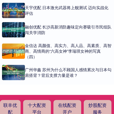
天宇优配 日本激光武器将上舰测试 迈向实战化
评估
融创优配 长沙高新消防趣味定向赛吸引市民组队
闯关学消防
金信达 高颜值、高实力、高人品、高素质、高智
商、高情商的“六高女神”李瑞琪女神的写真
（四）
广州华鑫 苏州为什么不顾国人感情累次与日本勾
肩搭背？背后支撑力量是谁？
联丰优
十大配资
在线配资
炒股配资
配
平台
开户
服务