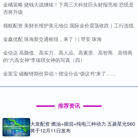
金橘策略 烧钱大战继续！下周三大科技巨头财报亮相 恐慌是
否将升级
领航配资 美财长维护美元地位 国际金价震荡收跌｜工行连线
金鑫优配 珠海新交通枢纽，来了！| 早安 珠海
金信达 高颜值、高实力、高人品、高素质、高智商、高情商
的“六高女神”李瑞琪女神的写真（四）
金策宝 碳酸锂期价异动！锂业分会“倡议书”来了……
推荐资讯
大发配资 燃油+插混+纯电三种动力 五菱星光560
将于12月11日发布