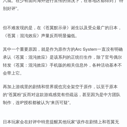
六成。在少有面向海外进行宣传的情况下，在各地区都得到了“特
别好评”。
但不难发现的是，在《苍翼默示录》诞生以及受众最广的日本，
《苍翼：混沌效应》声量反而明显偏低。
其中一个重要原因，就是作为原作方的Arc System一直没有明确
承认《苍翼：混沌效应》是该系列的正统衍生作，除了官号偶尔
转发《苍翼：混沌效应》手机版的相关信息外，各种活动基本不
会带上它。
再加上游戏里的剧情和世界观也完全架空于原作，以至于原本
的“苍翼粉”反而对这款游戏感觉有些疏远，甚至因为是中方团队
制作，连IP授权都被认为“来历可疑”。
日本玩家会在好评中特意提醒其他玩家“该作在剧情上和苍翼无