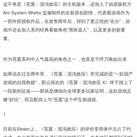
这不单是《苍翼：混沌效应》的主机版本，还加入了由原版权方
Arc System Works 监修制作的全新原创剧情，代表着游戏作为
一部外部授权作品，在发售两年后，得到了更正统的“名分”，游
戏中还会加入系列经典看板角色“黑铁直人”，以及更多的新要
素。
作为苍翼系列中人气最高的角色之一，也算是千呼万唤始出来
如果说在过去两年里，《苍翼：混沌效应》所完成的是“一款国产
游戏的自我救赎”，那么现在的《苍翼：混沌效应 X》终于踏上了
一段新的征途——那就是继续向全球更多玩家证明，这款游戏足
够“好玩”，而且配得上与“苍翼”这个IP互相成就。
1
目前在Steam上，《苍翼：混沌效应》的评价里简体中文占了约