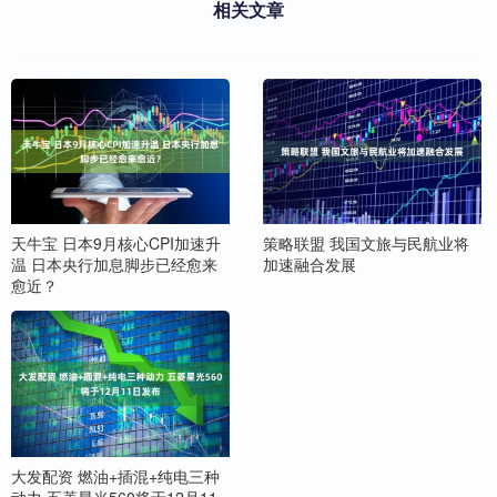
相关文章
天牛宝 日本9月核心CPI加速升
策略联盟 我国文旅与民航业将
温 日本央行加息脚步已经愈来
加速融合发展
愈近？
大发配资 燃油+插混+纯电三种
动力 五菱星光560将于12月11