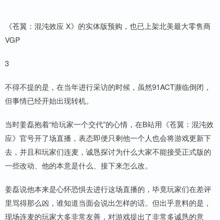
《苍翼：混沌效应 X》的实体版预购，也已上架北美最大零售商
VGP
3
不得不提的是，在当年进行采访的时候，虽然91ACT濒临倒闭，
但事情已经开始出现转机。
当时姜磊抱着“给玩家一个交代”的心情，在B站用《苍翼：混沌效
应》官号开了场直播，表态即便只剩他一个人也会将游戏更新下
去，并且和玩家们连麦，诚恳探讨为什么大家不能接受正式版的
一些改动、他的本意是什么、接下来怎么改。
姜磊说他本来是心怀恐惧去进行这场直播的，毕竟玩家们在差评
里骂得那么凶，谁知道当面会说出怎样的话。但出乎意料的是，
现场连麦的玩家大多非常友善，对游戏提出了非常多诚恳的意