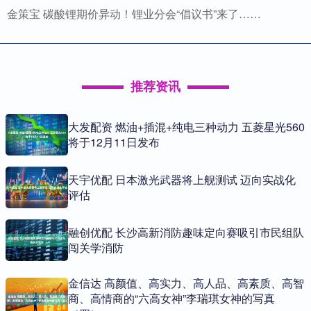
金策宝 碳酸锂期价异动！锂业分会“倡议书”来了……
推荐资讯
大发配资 燃油+插混+纯电三种动力 五菱星光560
将于12月11日发布
天宇优配 日本激光武器将上舰测试 迈向实战化
评估
融创优配 长沙高新消防趣味定向赛吸引市民组队
闯关学消防
金信达 高颜值、高实力、高人品、高素质、高智
商、高情商的“六高女神”李瑞琪女神的写真