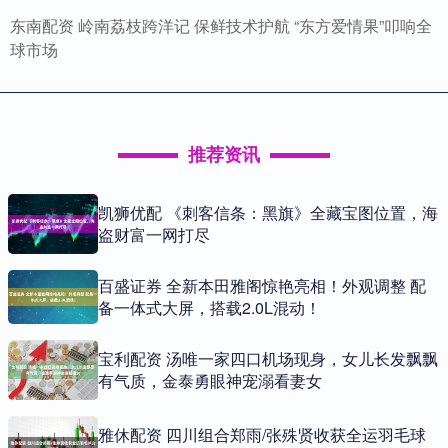
东南配资 岭南荔枝跨洋记 保鲜技术护航 “东方爱情果”叩响全
球市场
推荐资讯
凯狮优配 《刺客信条：黑旗》全藏宝图位置，海
盗财富一网打尽
百盛证券 全新本田雅阁惊艳亮相！外观调整 配
备一体式大屏，搭载2.0L混动！
宝利配资 汤唯一家四口机场现身，女儿长发飘飘
有气质，金泰勇眼神宠溺看妻女
雅休配资 四川组合郑雨/张殊贤收获全运羽毛球