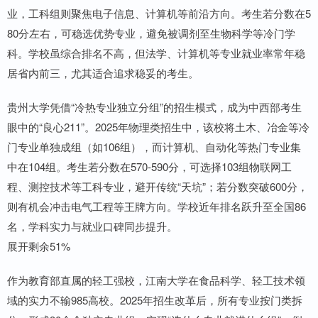
业，工科组则聚焦电子信息、计算机等前沿方向。考生若分数在5
80分左右，可稳选优势专业，避免被调剂至生物科学等冷门学
科。学校虽综合排名不高，但法学、计算机等专业就业率常年稳
居省内前三，尤其适合追求稳妥的考生。
贵州大学凭借“冷热专业独立分组”的招生模式，成为中西部考生
眼中的“良心211”。2025年物理类招生中，该校将土木、冶金等冷
门专业单独成组（如106组），而计算机、自动化等热门专业集
中在104组。考生若分数在570-590分，可选择103组物联网工
程、测控技术等工科专业，避开传统“天坑”；若分数突破600分，
则有机会冲击电气工程等王牌方向。学校近年排名跃升至全国86
名，学科实力与就业口碑同步提升。
展开剩余51%
作为教育部直属的轻工强校，江南大学在食品科学、轻工技术领
域的实力不输985高校。2025年招生改革后，所有专业按门类拆