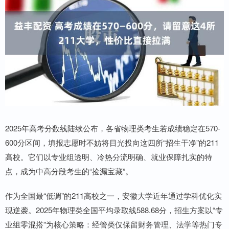
2025年高考分数线陆续公布，各省物理类考生若成绩稳定在570-
600分区间，填报志愿时不妨将目光投向这四所“招生干净”的211
高校。它们以专业组透明、冷热分流明确、就业保障扎实的特
点，成为中高分段考生的“捡漏宝藏”。
作为全国最“低调”的211高校之一，安徽大学近年通过学科优化实
现逆袭。2025年物理类全国平均录取线588.68分，招生方案以“专
业组零混搭”为核心策略：经管类仅保留财务管理、法学等热门专