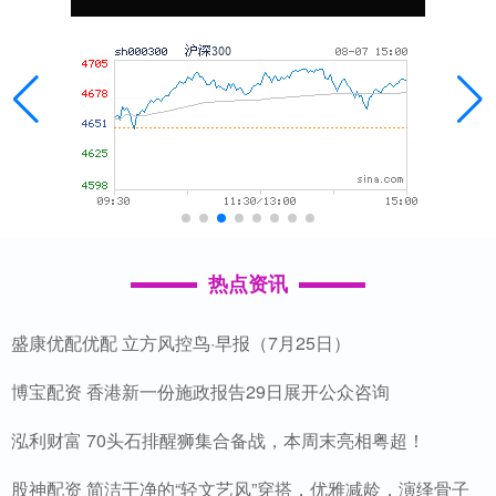
热点资讯
盛康优配优配 立方风控鸟·早报（7月25日）
博宝配资 香港新一份施政报告29日展开公众咨询
泓利财富 70头石排醒狮集合备战，本周末亮相粤超！
股神配资 简洁干净的“轻文艺风”穿搭，优雅减龄，演绎骨子