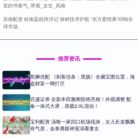
里的书卷气_带着_女生_风格
东南配资 岭南荔枝跨洋记 保鲜技术护航 “东方爱情果”叩响全
球市场
推荐资讯
凯狮优配 《刺客信条：黑旗》全藏宝图位置，海
盗财富一网打尽
百盛证券 全新本田雅阁惊艳亮相！外观调整 配
备一体式大屏，搭载2.0L混动！
宝利配资 汤唯一家四口机场现身，女儿长发飘飘
有气质，金泰勇眼神宠溺看妻女