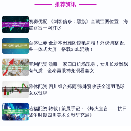
推荐资讯
凯狮优配 《刺客信条：黑旗》全藏宝图位置，海
盗财富一网打尽
百盛证券 全新本田雅阁惊艳亮相！外观调整 配
备一体式大屏，搭载2.0L混动！
宝利配资 汤唯一家四口机场现身，女儿长发飘飘
有气质，金泰勇眼神宠溺看妻女
雅休配资 四川组合郑雨/张殊贤收获全运羽毛球
女双银牌
哈福配资 转载 | 策展手记：《烽火宣言——抗日
战争时期四川美术文献研究展》