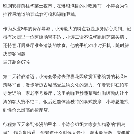
晚则安排前往华莱士夜市，在琳琅满目的小吃摊前，小涛会为你
推荐最地道的泰式炒河粉和绿咖喱鸡。
作为从业8年的资深导游，小涛最大的特点就是服务贴心周到。记
得有次团里一位阿姨肠胃不适，小涛二话不说就跑到药店买药，
还特意叮嘱餐厅准备清淡的饮食。他的手机24小时开机，随时解
决游客问题
展开剩余67%
第二天转战清迈，小涛会带你去拜县花园欣赏五彩缤纷的花朵E
策略平台，漫步清迈古城感受兰纳文化的魅力。午餐安排在帕辛
寺附近的一家老字号餐厅，这里的咖喱炒蔬菜和红咖喱鸭肉让小
涛的客人赞不绝口。饭后还能体验独特的泰式按摩，小涛总能找
到性价比最高的按摩店。
行程第五天来到浪漫的甲米，小涛会组织大家参加精彩的"四岛
游"。作为当地通，他知道什么时候人最少、海水最清澈。去年就