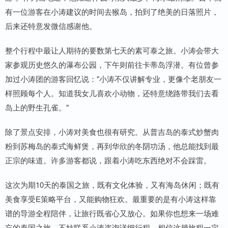
有一位游客在小涛建议的时间去猴岛，拍到了绝美的日落照片，
后来还特意发微信感谢他。
整个行程中最让人期待的要数第七天的素可泰之旅。小涛会带大
家参观历史悠久的瀑布公园，下午则前往卡蒂岛浮潜。有位曾参
加过小涛团的游客回忆说："小涛不仅讲解专业，更像个老朋友一
样照顾每个人。知道我女儿喜欢小动物，还特意绕路带我们去看
岛上的野生孔雀。"
除了景点安排，小涛对美食也很有研究。从普吉岛的泰式炒蟹肉
粉到苏梅岛的泰式海鲜煲，再到华欣的冬阴功汤，他总能找到最
正宗的味道。许多游客都说，跟着小涛吃东西绝对不会踩雷。
这次为期10天的泰国之旅，既有文化体验，又有海岛休闲；既有
美食享受E策略平台，又能购物狂欢。最重要的是有小涛这样靠
谱的导游全程陪伴，让旅行既省心又放心。如果你也想来一场难
忘的泰国之旅，不妨联系小涛咨询详细行程。相信这趟旅程一定