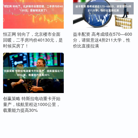
恒正网 转向了，北京楼市全面
益丰配资 高考成绩在570—600
回暖，二手房均价40130元，是
分，请留意这4所211大学，性
时候买房了！
价比直接拉满
创赢策略 特斯拉电动重卡开始
量产，续航里程达1000公里，
载重能力提高30%