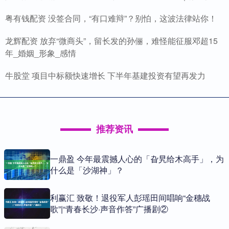
粤有钱配资 没签合同，“有口难辩”？别怕，这波法律站你！
龙辉配资 放弃“微商头”，留长发的孙俪，难怪能征服邓超15
年_婚姻_形象_感情
牛股堂 项目中标额快速增长 下半年基建投资有望再发力
推荐资讯
一鼎盈 今年最震撼人心的「旮旯给木高手」，为
什么是「沙湖神」？
利赢汇 致敬！退役军人彭瑶田间唱响“金穗战
歌”|“青春长沙·声音作答”广播剧②