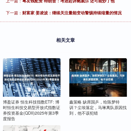
上一篇：
粤友钱配资 特朗普：考虑起诉鲍威尔 还可能炒了他
下一篇：
财富家 姜凌波：继续关注量能变动警惕持续缩量的情况
相关文章
博盈证券 恒生科技指数ETF: 博
鑫策略 缺席国乒，给陈梦特
时恒生科技交易型开放式指数证
训？尘埃落定，马琳离队原因找
券投资基金(QDII)2025年第3季
到，他不该犯错
度报告