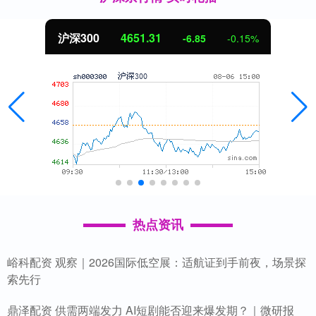
沪深300
4651.31
-6.85
-0.15%
热点资讯
峪科配资 观察｜2026国际低空展：适航证到手前夜，场景探
索先行
鼎泽配资 供需两端发力 AI短剧能否迎来爆发期？｜微研报