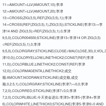
11:=AMOUNT=LLV(AMOUNT,10);李津
12:=AMOUNT=LLV(AMOUNT,20);李津
13:=CROSS(ZIG(3,5),REF(ZIG(3,5),1));李津
14:=CROSS(REF(ZIG(3,5),1),ZIG(3,5));STICKLINE(李津13>=李
津14 AND ZIG(3,5)>REF(ZIG(3,5),1),0,李津
9,5,0),COLOR004500;STICKLINE(李津13<李津14 OR ZIG(3,5)
<REF(ZIG(3,5),1),0,李津
9,5,0),COLORGRAY;STICKLINE(CLOSE>MA(CLOSE,30),0,VOL
津10,0)),COLORYELLOW,LINETHICK2;CONST(REF(李津
11,0)),COLORBLUE,LINETHICK2;CONST(REF(李津
12,0)),COLORMAGENTA,LINETHICK2;成交
额:AMOUNT,NODRAW;STICKLINE(成交额,成交
额,0,2.5,1),COLORGRAY;STICKLINE(李津7>=0,0,李津
7,2,0),COLORRED;STICKLINE(李津7<0,0,李津
7,2,0),COLORLIBLUE;今天资金进出:李津3+李津5-(李津4+李津
6),COLORWHITE,LINETHICK0;STICKLINE(李津5-李津6>0 AND