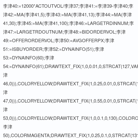
李津40:=12000*ACTOUTVOL/李津37;李津41:=李津39-李津40;李
津42:=MA(李津41,5);李津43:=MA(李津41,13);李津44:=MA(李津
41,30);李津45:=MA(李津41,100);李津46:=LARGETRDINNUM;李
津47:=LARGETRDOUTNUM;李津48:=BIDORDERVOL;李津
49:=OFFERORDERVOL;李津50:=AVGOFFERPX;李津
51:=ISBUYORDER;李津52:=DYNAINFO(51);李津
53:=DYNAINFO(60);李津
54:=DYNAINFO(61);DRAWTEXT_FIX(1,0,0.01,0,STRCAT(127,V
津
46,0))),COLORYELLOW;DRAWTEXT_FIX(1,0.25,0.01,0,STRCAT
津
47,0))),COLORYELLOW;DRAWTEXT_FIX(1,0.55,0.01,0,STRCAT
津
53,0))),COLORYELLOW;DRAWTEXT_FIX(1,0,0.1,0,130),COLOR
李津
50),COLORMAGENTA;DRAWTEXT_FIX(1,0.25,0.1,0,STRCAT(1