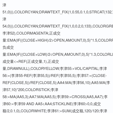
津
51,0))),COLORCYAN;DRAWTEXT_FIX(1,0.55,0.1,0,STRCAT(13
津
54,0))),COLORCYAN;DRAWTEXT_FIX(1,0,0.2,0,133),COLORGR
李津52),COLORMAGENTA;正成交
量:EMA(IF((CLOSE+HIGH)/2>OPEN,AMOUNT,0),5)*1.5,COLOR
负成交
量:EMA(IF((CLOSE+LOW)/2<OPEN,AMOUNT,0),5)*1.3,COLORL
成交量<=REF(正成交量,1),正成交
量,DRAWNULL),COLORYELLOW;李津55:=VOL/CAPITAL;李津
56:=(李津55-REF(李津55,5))/REF(李津55,5);李津57:=(CLOSE-
REF(CLOSE,5))/REF(CLOSE,5);AA4:MA(李津56,10);AA5:MA(李
津57,10)*200,COLORSTICK;李津
58:=MA(AA5,3);AA7:MA(AA5,5);李津59:=CROSS(AA5,AA7);李
津60:=李津59 AND AA5<AA4;STICKLINE(李津60>0,0,成交
额/2,0.1,0),COLORWHITE;李津61:=SUM(成交额,120)/120;李津