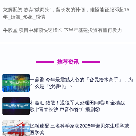
龙辉配资 放弃“微商头”，留长发的孙俪，难怪能征服邓超15
年_婚姻_形象_感情
牛股堂 项目中标额快速增长 下半年基建投资有望再发力
推荐资讯
一鼎盈 今年最震撼人心的「旮旯给木高手」，为
什么是「沙湖神」？
利赢汇 致敬！退役军人彭瑶田间唱响“金穗战
歌”|“青春长沙·声音作答”广播剧②
忆融速配 三名科学家获2025年诺贝尔生理学或
医学奖