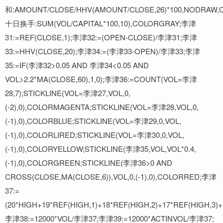
和:AMOUNT/CLOSE/HHV(AMOUNT/CLOSE,26)*100,NODRAW,C
十日换手:SUM(VOL/CAPITAL*100,10),COLORGRAY;李津
31:=REF(CLOSE,1);李津32:=(OPEN-CLOSE)/李津31;李津
33:=HHV(CLOSE,20);李津34:=(李津33-OPEN)/李津33;李津
35:=IF(李津32>0.05 AND 李津34<0.05 AND
VOL>2.2*MA(CLOSE,60),1,0);李津36:=COUNT(VOL=李津
28,7);STICKLINE(VOL=李津27,VOL,0,
(-2),0),COLORMAGENTA;STICKLINE(VOL=李津28,VOL,0,
(-1),0),COLORBLUE;STICKLINE(VOL=李津29,0,VOL,
(-1),0),COLORLIRED;STICKLINE(VOL=李津30,0,VOL,
(-1),0),COLORYELLOW;STICKLINE(李津35,VOL,VOL*0.4,
(-1),0),COLORGREEN;STICKLINE(李津36>0 AND
CROSS(CLOSE,MA(CLOSE,6)),VOL,0,(-1),0),COLORRED;李津
37:=
(20*HIGH+19*REF(HIGH,1)+18*REF(HIGH,2)+17*REF(HIGH,3)+
李津38:=12000*VOL/李津37;李津39:=12000*ACTINVOL/李津37;